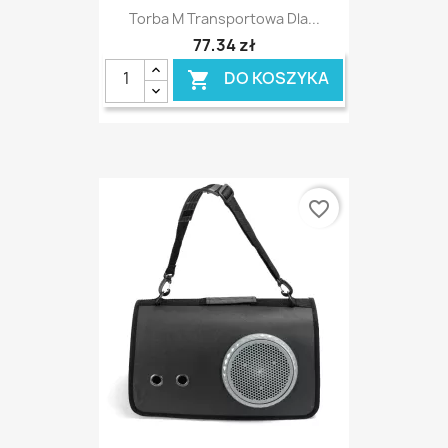
Torba M Transportowa Dla...
77,34 zł
DO KOSZYKA

favorite_border