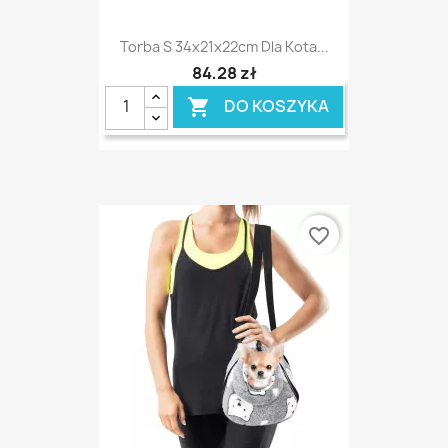
Torba S 34x21x22cm Dla Kota...
84,28 zł
DO KOSZYKA

favorite_border