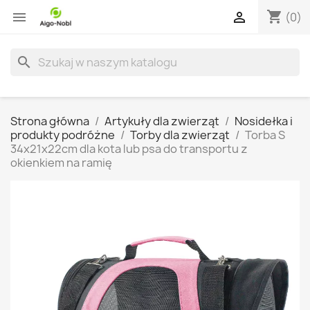
shopping_cart


(0)
search
Strona główna
Artykuły dla zwierząt
Nosidełka i
produkty podróżne
Torby dla zwierząt
Torba S
34x21x22cm dla kota lub psa do transportu z
okienkiem na ramię