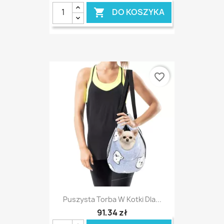
DO KOSZYKA

favorite_border
Puszysta Torba W Kotki Dla...
91,34 zł