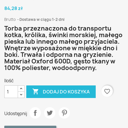
84,28 zł
Brutto
Dostawa w ciągu 1-2 dni
Torba przeznaczona do transportu
kotka, królika, świnki morskiej, małego
pieska lub innego małego przyjaciela.
Wnętrze wyposażone w miękkie dno i
boki. Trwała i odporna na gryzienie.
Materiał Oxford 600D, gęsto tkany w
100% poliester, wodoodporny.
Ilość

favorite_border
DODAJ DO KOSZYKA
Udostępnij