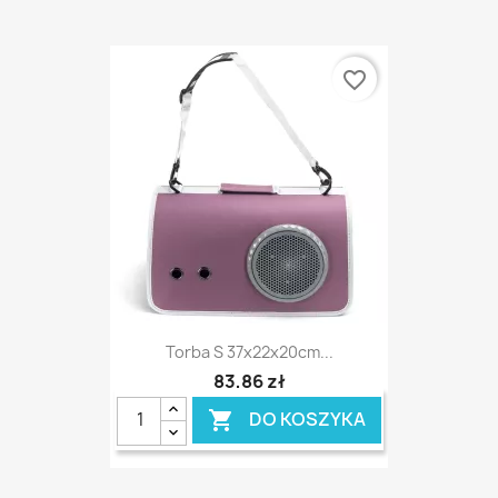
favorite_border
Torba S 37x22x20cm...
83,86 zł
DO KOSZYKA
