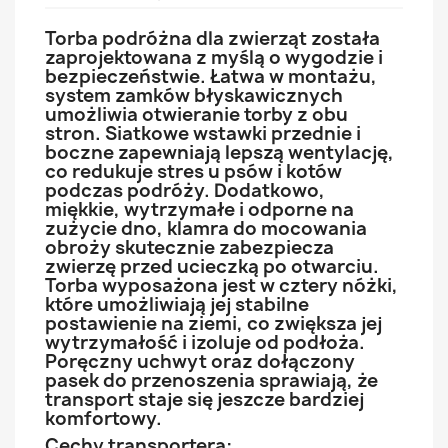
Torba podróżna dla zwierząt została
zaprojektowana z myślą o wygodzie i
bezpieczeństwie. Łatwa w montażu,
system zamków błyskawicznych
umożliwia otwieranie torby z obu
stron. Siatkowe wstawki przednie i
boczne zapewniają lepszą wentylację,
co redukuje stres u psów i kotów
podczas podróży. Dodatkowo,
miękkie, wytrzymałe i odporne na
zużycie dno, klamra do mocowania
obroży skutecznie zabezpiecza
zwierzę przed ucieczką po otwarciu.
Torba wyposażona jest w cztery nóżki,
które umożliwiają jej stabilne
postawienie na ziemi, co zwiększa jej
wytrzymałość i izoluje od podłoża.
Poręczny uchwyt oraz dołączony
pasek do przenoszenia sprawiają, że
transport staje się jeszcze bardziej
komfortowy.
Cechy transportera: