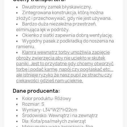
Dwustronny zamek błyskawiczny,
Zintegrowana konstrukcja, którą można
złożyć i przechowywać, gdy nie jest używana.
Bardzo duża niezależna przestrzeń,
eliminująca lęk w podróży.
Okienko z siatki zapewnia dobrą wentylację.
Wygodny pasek z podkładką do noszenia na
ramieniu.
Klamra wewnątrz torby umożliwia zapięcie
obroży zwierzęcia aby nie uciekło w skutek
paniki. Jest to przydatne gdy chcemy otworzyć
torbę i podać karmę, napój czy pogłaskać etc...
ale istnieje ryzyko że nasz pupil ze strachu czy
ciekawości gdzieś nam ucieknie.
Dane producenta:
Kolor produktu: Różowy
Rozmiar: S
Wymiary: L34*W21*H22cm
Środowisko: Wewnątrz i na zewnątrz
Dla: Kota/psa/małych zwierząt
Maksymalna waga zwierzęcia: 5kg