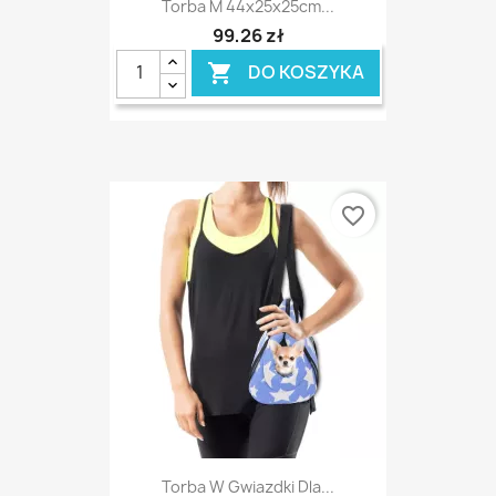
Torba M 44x25x25cm...
99,26 zł
DO KOSZYKA

favorite_border
Torba W Gwiazdki Dla...