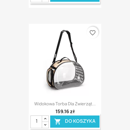
favorite_border
Widokowa Torba Dla Zwierząt...
159,16 zł
DO KOSZYKA
