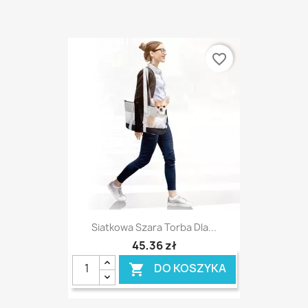
favorite_border
Siatkowa Szara Torba Dla...
45,36 zł
DO KOSZYKA
