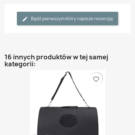
Bądź pierwszym który napisze recenzję
16 innych produktów w tej samej
kategorii:
favorite_border