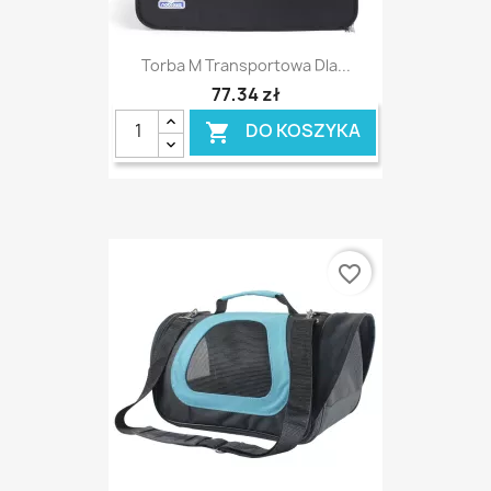
Torba M Transportowa Dla...
77,34 zł
DO KOSZYKA

favorite_border