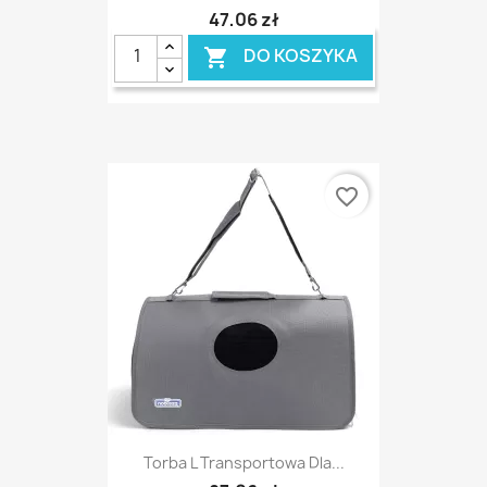
47,06 zł
DO KOSZYKA

favorite_border
Torba L Transportowa Dla...