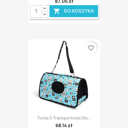
87,06 zł
DO KOSZYKA

favorite_border
Torba S Transportowa Dla...
68,14 zł