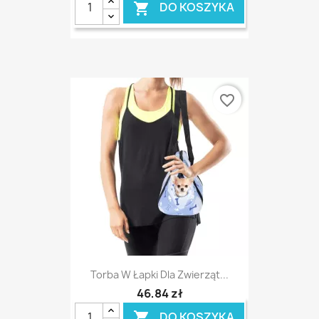
DO KOSZYKA

favorite_border
Torba W Łapki Dla Zwierząt...
46,84 zł
DO KOSZYKA
