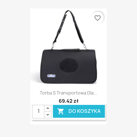
favorite_border
Torba S Transportowa Dla...
69,42 zł
DO KOSZYKA
