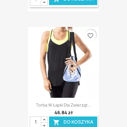
favorite_border
Torba W Łapki Dla Zwierząt...
46,84 zł
DO KOSZYKA
