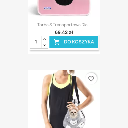
Torba S Transportowa Dla...
69,42 zł
DO KOSZYKA

favorite_border