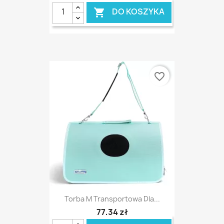
DO KOSZYKA

favorite_border
Torba M Transportowa Dla...
77,34 zł