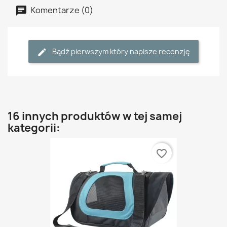
Komentarze (0)
Bądź pierwszym który napisze recenzję
16 innych produktów w tej samej
kategorii:
favorite_border