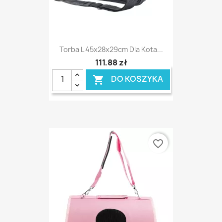
Torba L 45x28x29cm Dla Kota...
111,88 zł
DO KOSZYKA

favorite_border