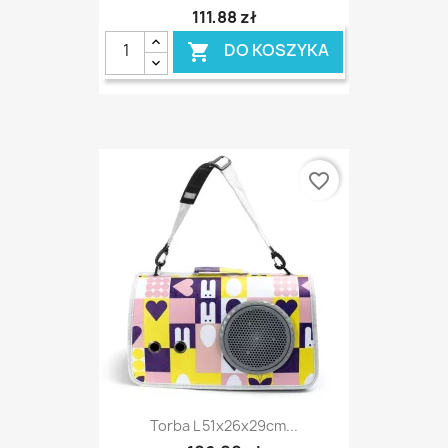
111,88 zł
DO KOSZYKA

favorite_border
Torba L 51x26x29cm...