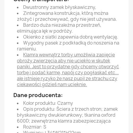
Dwustronny zamek błyskawiczny,
Zintegrowana konstrukcja, którą można
złożyć i przechowywać, gdy nie jest używana.
Bardzo duża niezależna przestrzeń,
eliminująca lęk w podróży.
Okienko z siatki zapewnia dobrą wentylację.
Wygodny pasek z podkładką do noszenia na
ramieniu.
Klamra wewnątrz torby umożliwia zapięcie
obroży zwierzęcia aby nie uciekło w skutek
paniki. Jest to przydatne gdy chcemy otworzyć
torbę i podać karmę, napój czy pogłaskać etc...
ale istnieje ryzyko że nasz pupil ze strachu czy
ciekawości gdzieś nam ucieknie.
Dane producenta:
Kolor produktu: Czarny
Opis produktu: Ściera z trzech stron; zamek
błyskawiczny dwukierunkowy; tkanina oxford
600D; zewnętrzna klamra zabezpieczająca
Rozmiar: S
Wymiary: L34*W21*H22cm