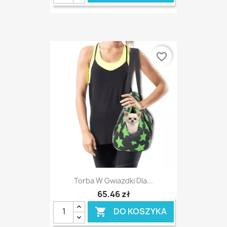
favorite_border
Torba W Gwiazdki Dla...
65,46 zł
DO KOSZYKA
