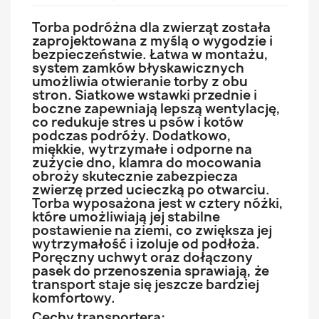
Torba podróżna dla zwierząt została
zaprojektowana z myślą o wygodzie i
bezpieczeństwie. Łatwa w montażu,
system zamków błyskawicznych
umożliwia otwieranie torby z obu
stron. Siatkowe wstawki przednie i
boczne zapewniają lepszą wentylację,
co redukuje stres u psów i kotów
podczas podróży. Dodatkowo,
miękkie, wytrzymałe i odporne na
zużycie dno, klamra do mocowania
obroży skutecznie zabezpiecza
zwierzę przed ucieczką po otwarciu.
Torba wyposażona jest w cztery nóżki,
które umożliwiają jej stabilne
postawienie na ziemi, co zwiększa jej
wytrzymałość i izoluje od podłoża.
Poręczny uchwyt oraz dołączony
pasek do przenoszenia sprawiają, że
transport staje się jeszcze bardziej
komfortowy.
Cechy transportera: