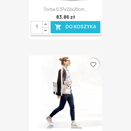
Torba S 37x22x20cm...
83,86 zł
DO KOSZYKA

favorite_border