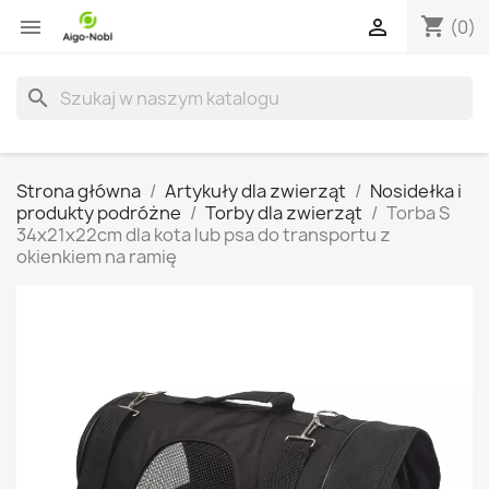
shopping_cart


(0)
search
Strona główna
Artykuły dla zwierząt
Nosidełka i
produkty podróżne
Torby dla zwierząt
Torba S
34x21x22cm dla kota lub psa do transportu z
okienkiem na ramię