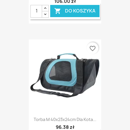
106,00 zł
DO KOSZYKA

favorite_border
Torba M 40x23x24cm Dla Kota...
96,38 zł