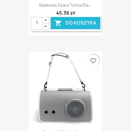
Siatkowa Szara Torba Dla...
45,36 zł
DO KOSZYKA

favorite_border