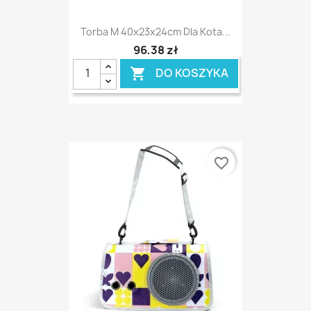
Torba M 40x23x24cm Dla Kota...
96,38 zł
DO KOSZYKA

favorite_border