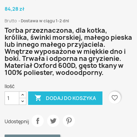
84,28 zł
Brutto
Dostawa w ciągu 1-2 dni
Torba przeznaczona, dla kotka,
królika, świnki morskiej, małego pieska
lub innego małego przyjaciela.
Wnętrze wyposażone w miękkie dno i
boki. Trwała i odporna na gryzienie.
Materiał Oxford 600D, gęsto tkany w
100% poliester, wodoodporny.
Ilość

favorite_border
DODAJ DO KOSZYKA
Udostępnij