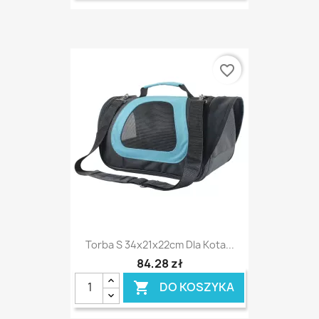
favorite_border
Torba S 34x21x22cm Dla Kota...
84,28 zł
DO KOSZYKA
