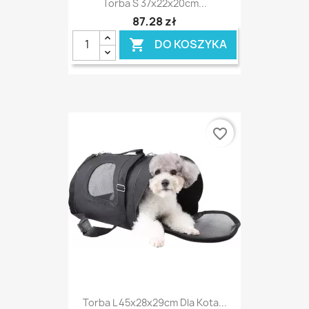
Torba S 37x22x20cm...
87,28 zł
DO KOSZYKA

favorite_border
Torba L 45x28x29cm Dla Kota...