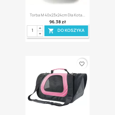
Torba M 40x23x24cm Dla Kota...
96,38 zł
DO KOSZYKA

favorite_border