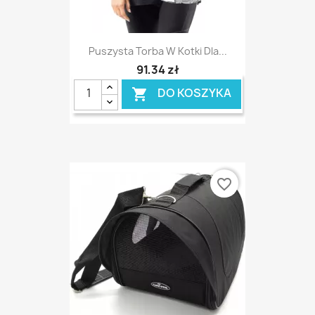
Puszysta Torba W Kotki Dla...
91,34 zł
DO KOSZYKA

favorite_border