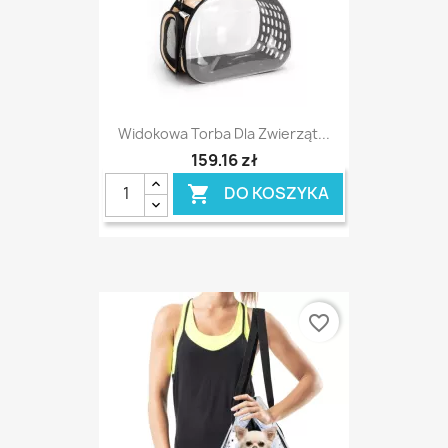
Widokowa Torba Dla Zwierząt...
159,16 zł
DO KOSZYKA

favorite_border