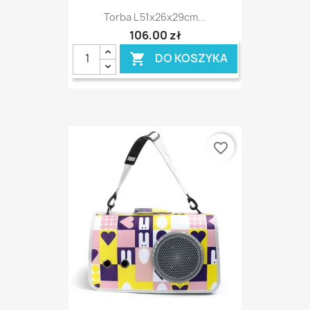
Torba L 51x26x29cm...
106,00 zł
DO KOSZYKA

favorite_border