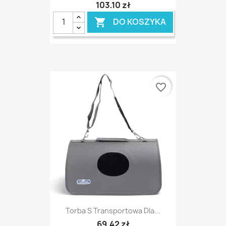
103,10 zł
DO KOSZYKA

favorite_border
Torba S Transportowa Dla...
69,42 zł