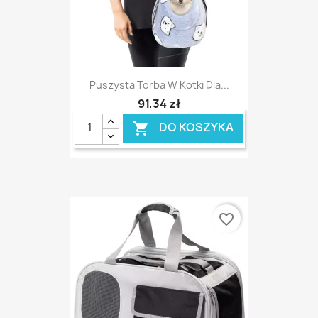
Puszysta Torba W Kotki Dla...
91,34 zł
DO KOSZYKA

favorite_border