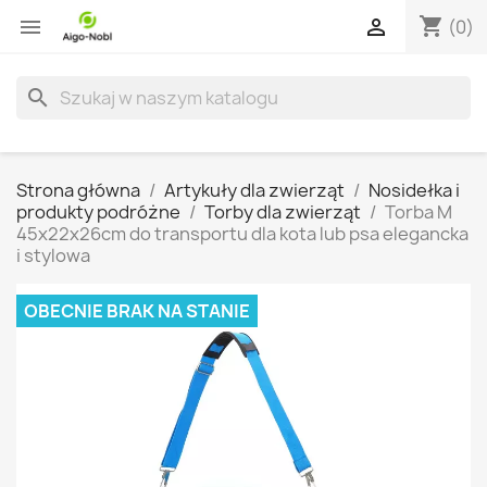
shopping_cart


(0)
search
Strona główna
Artykuły dla zwierząt
Nosidełka i
produkty podróżne
Torby dla zwierząt
Torba M
45x22x26cm do transportu dla kota lub psa elegancka
i stylowa
OBECNIE BRAK NA STANIE