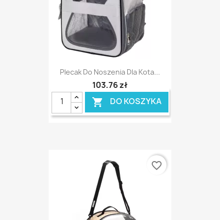
Plecak Do Noszenia Dla Kota...
103,76 zł
DO KOSZYKA

favorite_border