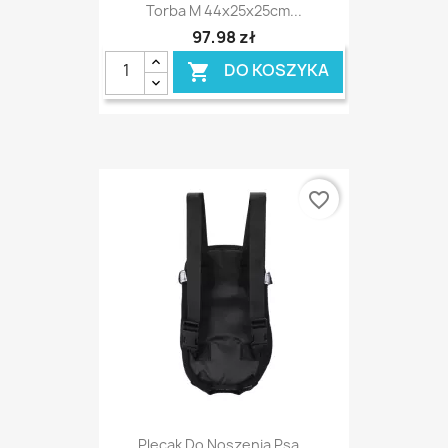
Torba M 44x25x25cm...
97,98 zł
DO KOSZYKA

favorite_border
Plecak Do Noszenia Psa...