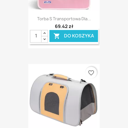
Torba S Transportowa Dla...
69,42 zł
DO KOSZYKA

favorite_border