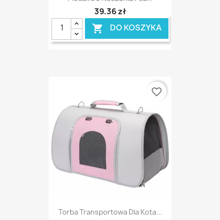
39,36 zł
DO KOSZYKA

favorite_border
Torba Transportowa Dla Kota...