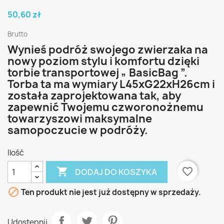
50,60 zł
Brutto
Wynieś podróż swojego zwierzaka na
nowy poziom stylu i komfortu dzięki
torbie transportowej „ BasicBag ”.
Torba ta ma wymiary L45xG22xH26cm i
została zaprojektowana tak, aby
zapewnić Twojemu czworonożnemu
towarzyszowi maksymalne
samopoczucie w podróży.
Ilość

favorite_border
DODAJ DO KOSZYKA

Ten produkt nie jest już dostępny w sprzedaży.
Udostępnij