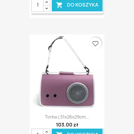
DO KOSZYKA

favorite_border
Torba L 51x26x29cm...
103,00 zł