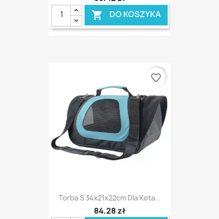
DO KOSZYKA

favorite_border
Torba S 34x21x22cm Dla Kota...
84,28 zł