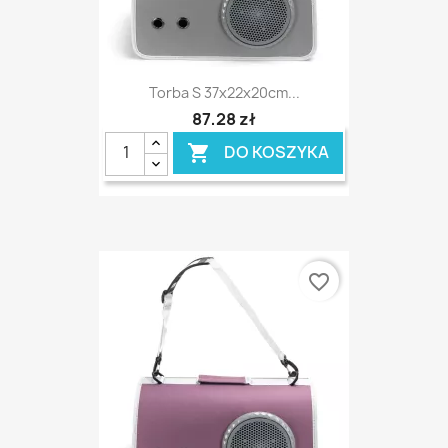
Torba S 37x22x20cm...
87,28 zł
DO KOSZYKA

favorite_border