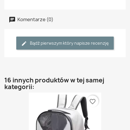
Komentarze (0)
Bądź pierwszym który napisze recenzję
16 innych produktów w tej samej
kategorii:
favorite_border