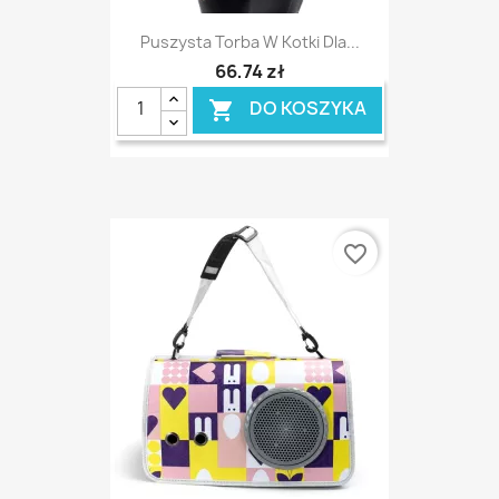
Puszysta Torba W Kotki Dla...
66,74 zł
DO KOSZYKA

favorite_border