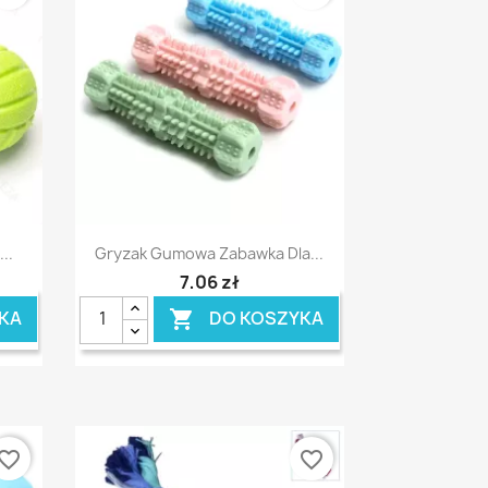
Szybki podgląd

..
Gryzak Gumowa Zabawka Dla...
7,06 zł
KA
DO KOSZYKA

vorite_border
favorite_border