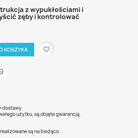
i
rukcja z wypukłościami i
ścić zęby i kontrolować
favorite_border
O KOSZYKA
ty dostawy
wałego użytku, są objęte gwarancją.
realizowane są na bieżąco.