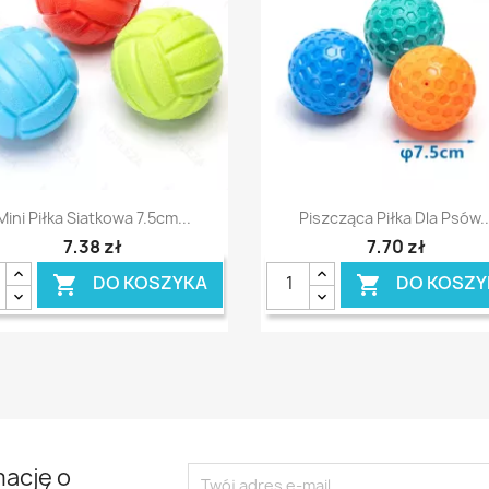
Szybki podgląd
Szybki podgląd


Mini Piłka Siatkowa 7.5cm...
Piszcząca Piłka Dla Psów..
7,38 zł
7,70 zł
DO KOSZYKA
DO KOSZY


mację o