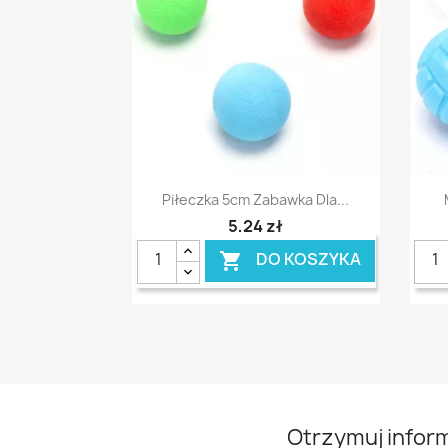
Szybki podgląd

Piłeczka 5cm Zabawka Dla...
5,24 zł
DO KOSZYKA

Otrzymuj infor