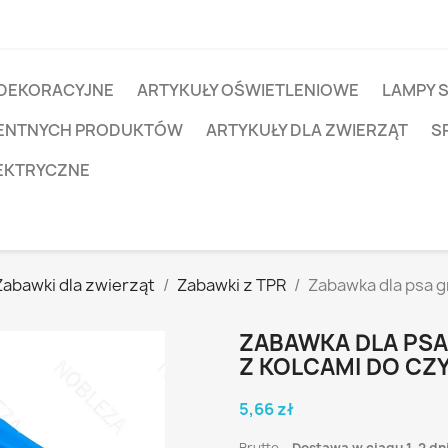
 DEKORACYJNE
ARTYKUŁY OŚWIETLENIOWE
LAMPY 
IGENTNYCH PRODUKTÓW
ARTYKUŁY DLA ZWIERZĄT
S
EKTRYCZNE
Zabawki dla zwierząt
Zabawki z TPR
Zabawka dla psa 
ZABAWKA DLA PS
Z KOLCAMI DO CZ
5,66 zł