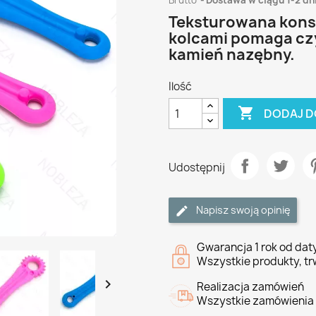
Brutto
Dostawa w ciągu 1-2 dn
Teksturowana konst
kolcami pomaga czy
kamień nazębny.
Ilość

DODAJ D
Udostępnij
Napisz swoją opinię
Gwarancja 1 rok od da
Wszystkie produkty, tr

Realizacja zamówień
Wszystkie zamówienia 