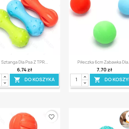
Szybki podgląd
Szybki podgląd


Sztanga Dla Psa Z TPR...
Piłeczka 6cm Zabawka Dla.
6,74 zł
7,70 zł
DO KOSZYKA
DO KOSZY


favorite_border
fa