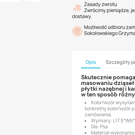
Zasady zwrotu
Zwrócimy pieniądze, jeś
dostawy.
Możliwość odbioru zam
Sokołowskiego Grzyma
Opis
Szczegóły p
Skutecznie pomaga
masowaniu dziąseł 
płytki nazębnej i 
w ten sposób różn
Kolor/wzór wysyłamy
konkretny kolor/wzór 
zamówienia.
Wymiary: L17.5*W6
Dla: Psa
Materiał wykonania