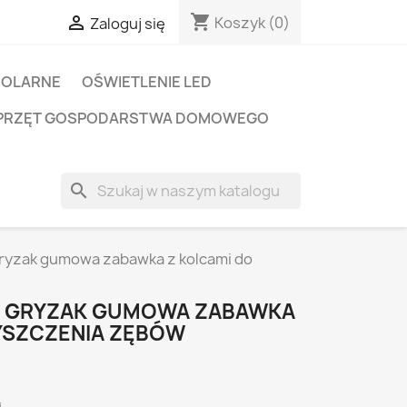
shopping_cart

Koszyk
(0)
Zaloguj się
SOLARNE
OŚWIETLENIE LED
PRZĘT GOSPODARSTWA DOMOWEGO
search
gryzak gumowa zabawka z kolcami do
A GRYZAK GUMOWA ZABAWKA
YSZCZENIA ZĘBÓW