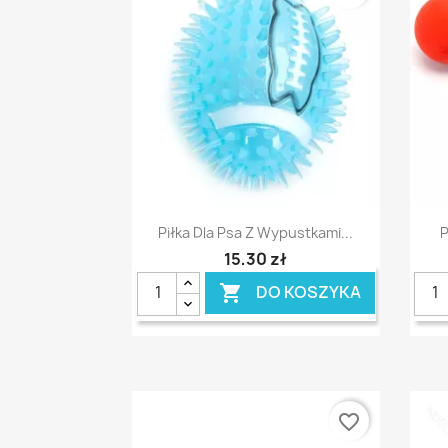
Szybki podgląd

Piłka Dla Psa Z Wypustkami...
P
15,30 zł
DO KOSZYKA

favorite_border