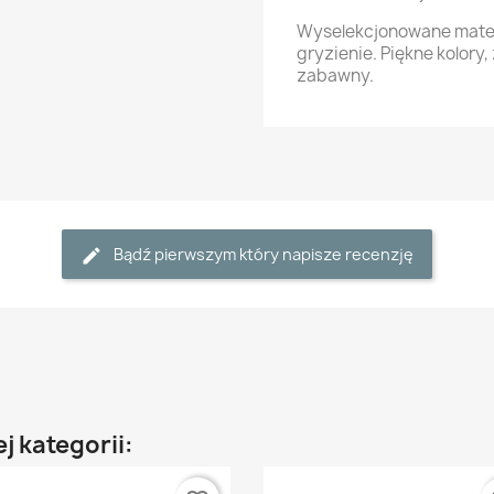
Wyselekcjonowane materi
gryzienie. Piękne kolory
zabawny.
Bądź pierwszym który napisze recenzję
j kategorii: