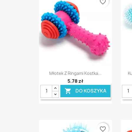
favorite_border
Szybki podgląd

Młotek Z Ringami Kostka...
Ku
5,78 zł
DO KOSZYKA

favorite_border