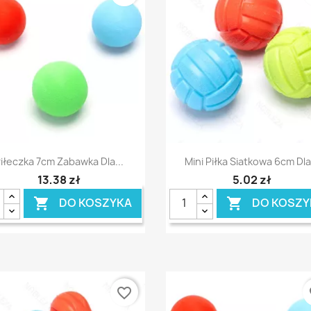
Szybki podgląd
Szybki podgląd


iłeczka 7cm Zabawka Dla...
Mini Piłka Siatkowa 6cm Dla.
13,38 zł
5,02 zł
DO KOSZYKA
DO KOSZY


favorite_border
fa