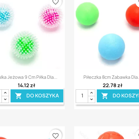
favorite_border
fa
Szybki podgląd
Szybki podgląd


lka Jeżowa 9 Cm Piłka Dla...
Piłeczka 8cm Zabawka Dla.
14,12 zł
22,78 zł
DO KOSZYKA
DO KOSZY


favorite_border
fa