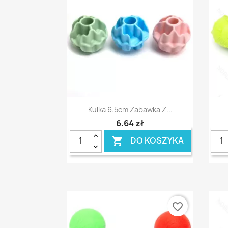
Szybki podgląd

Kulka 6.5cm Zabawka Z...
6,64 zł
DO KOSZYKA

favorite_border