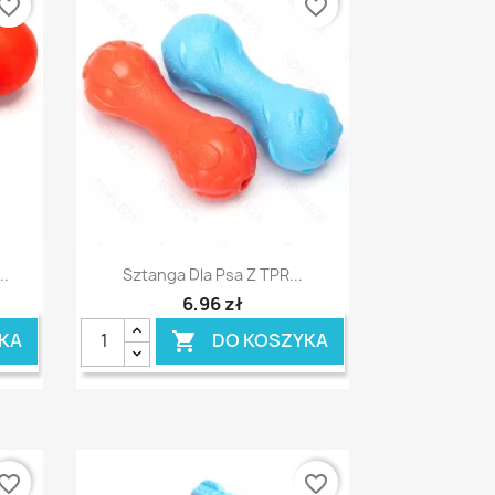
vorite_border
favorite_border
Szybki podgląd

..
Sztanga Dla Psa Z TPR...
6,96 zł
KA
DO KOSZYKA

vorite_border
favorite_border