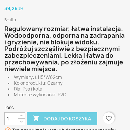
39,26 zł
Brutto
Regulowany rozmiar, łatwa instalacja.
Wodoodporna, odporna na zadrapania
i gryzienie, nie blokuje widoku.
Podróżuj szczęśliwie z bezpiecznymi
zabezpieczeniami. Lekka i łatwa do
przechowywania, po złożeniu zajmuje
niewiele miejsca.
Wymiary: L115*W62cm
Kolor produktu: Czarny
Dla: Psa i kota
Materiał wykonania: PVC
Ilość

favorite_border
DODAJ DO KOSZYKA