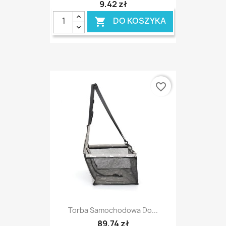
9,42 zł
DO KOSZYKA

favorite_border
Torba Samochodowa Do...
89,74 zł