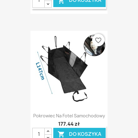
DO KOSZYKA

favorite_border
Pokrowiec Na Fotel Samochodowy
177,44 zł
DO KOSZYKA
