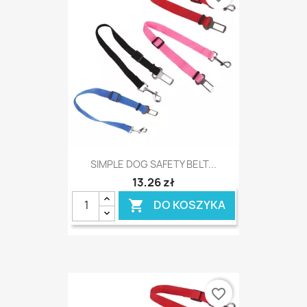
SIMPLE DOG SAFETY BELT...
13,26 zł
DO KOSZYKA

favorite_border