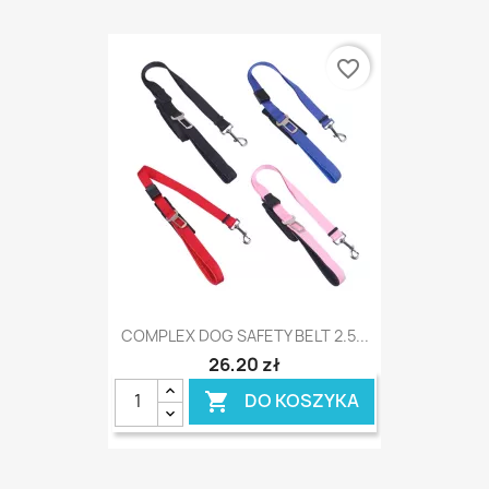
favorite_border
COMPLEX DOG SAFETY BELT 2.5...
26,20 zł
DO KOSZYKA
