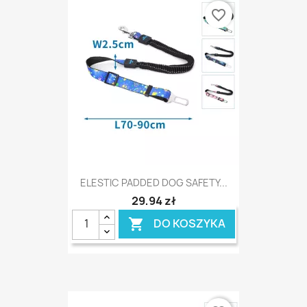
favorite_border
ELESTIC PADDED DOG SAFETY...
29,94 zł
DO KOSZYKA
