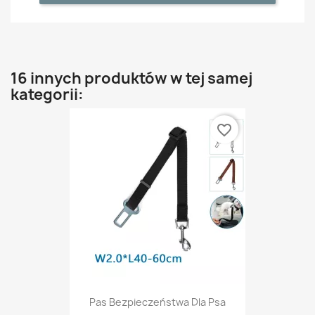
16 innych produktów w tej samej
kategorii:
favorite_border
Pas Bezpieczeństwa Dla Psa