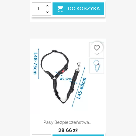
DO KOSZYKA

favorite_border
Pasy Bezpieczeństwa...
28,66 zł