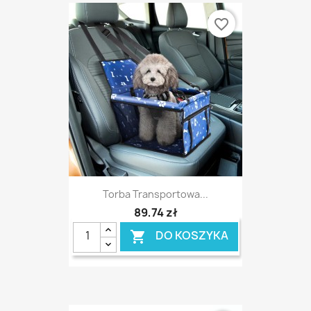
favorite_border
Torba Transportowa...
89,74 zł
DO KOSZYKA
