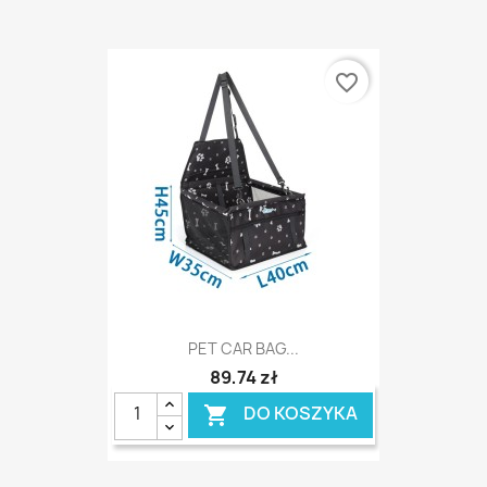
favorite_border
PET CAR BAG...
89,74 zł
DO KOSZYKA
