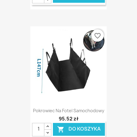
favorite_border
Pokrowiec Na Fotel Samochodowy
95,52 zł
DO KOSZYKA
