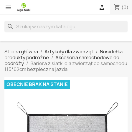
shopping_cart


(0)
search
Strona główna
Artykuły dla zwierząt
Nosidełka i
produkty podróżne
Akcesoria samochodowe do
podróży
Bariera z siatki dla zwierząt do samochodu
115*62cm bezpieczna jazda
OBECNIE BRAK NA STANIE