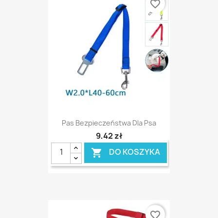
favorite_border
Pas Bezpieczeństwa Dla Psa
9,42 zł
DO KOSZYKA

favorite_border