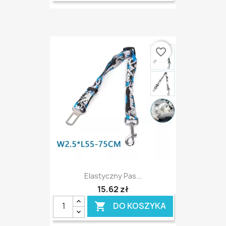
favorite_border
Elastyczny Pas...
15,62 zł
DO KOSZYKA
