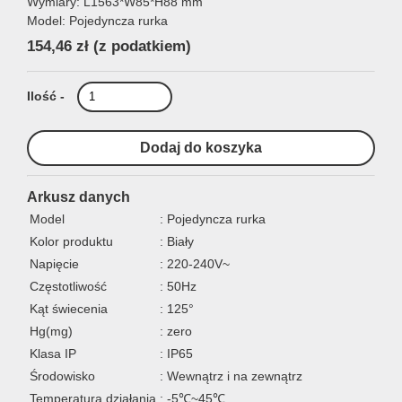
Wymiary: L1563*W85*H88 mm
Model: Pojedyncza rurka
154,46 zł
(z podatkiem)
Ilość -
Arkusz danych
Model
: Pojedyncza rurka
Kolor produktu
: Biały
Napięcie
: 220-240V~
Częstotliwość
: 50Hz
Kąt świecenia
: 125°
Hg(mg)
: zero
Klasa IP
: IP65
Środowisko
: Wewnątrz i na zewnątrz
Temperatura działania
: -5℃~45℃