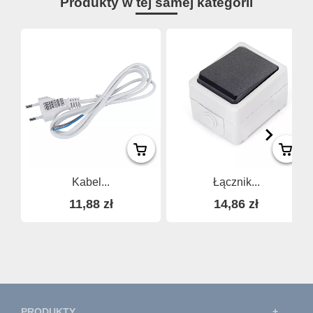
Produkty w tej samej kategorii
Kabel...
Łącznik...
11,88 zł
14,86 zł
PRODUKTY