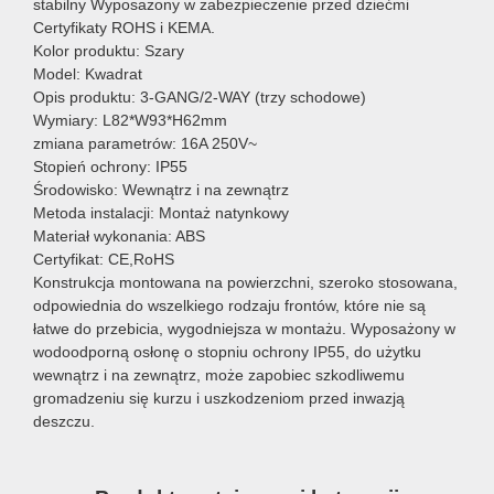
stabilny Wyposażony w zabezpieczenie przed dziećmi
Certyfikaty ROHS i KEMA.
Kolor produktu: Szary
Model: Kwadrat
Opis produktu: 3-GANG/2-WAY (trzy schodowe)
Wymiary: L82*W93*H62mm
zmiana parametrów: 16A 250V~
Stopień ochrony: IP55
Środowisko: Wewnątrz i na zewnątrz
Metoda instalacji: Montaż natynkowy
Materiał wykonania: ABS
Certyfikat: CE,RoHS
Konstrukcja montowana na powierzchni, szeroko stosowana,
odpowiednia do wszelkiego rodzaju frontów, które nie są
łatwe do przebicia, wygodniejsza w montażu. Wyposażony w
wodoodporną osłonę o stopniu ochrony IP55, do użytku
wewnątrz i na zewnątrz, może zapobiec szkodliwemu
gromadzeniu się kurzu i uszkodzeniom przed inwazją
deszczu.