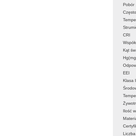
Pobór
Często
Tempe
Strumi
CRI
Współ
Kąt św
Hg(mg
Odpow
EEI
Klasa 
Środo
Temper
Żywot
Ilość 
Materi
Certyfi
Liczba