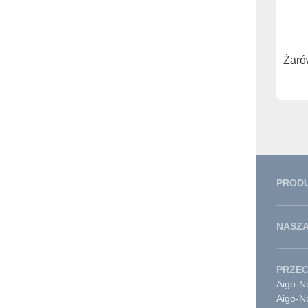
Żaró
PROD
NASZA
PRZE
Aigo-No
Aigo-N