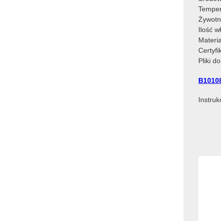
Temper
Żywotn
Ilość 
Materia
Certyf
Pliki d
B1010
Instru