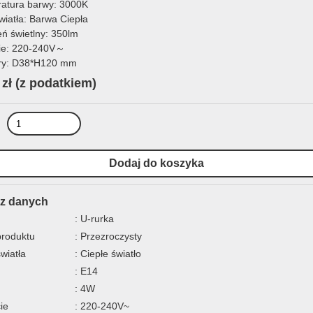
atura barwy: 3000K
wiatła: Barwa Ciepła
eń świetlny: 350lm
ie: 220-240V～
ry: D38*H120 mm
 zł
(z podatkiem)
z danych
: U-rurka
produktu
: Przezroczysty
światła
: Ciepłe światło
: E14
: 4W
ie
: 220-240V~