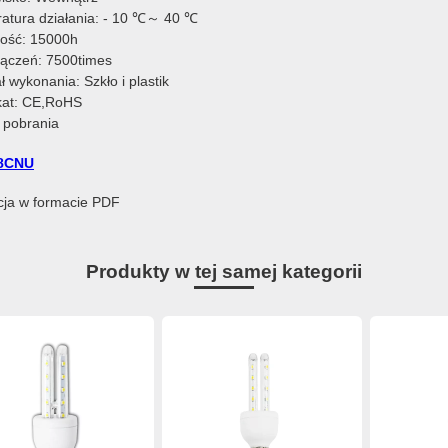
atura działania: - 10 ℃～ 40 ℃
ość: 15000h
włączeń: 7500times
ł wykonania: Szkło i plastik
ikat: CE,RoHS
o pobrania
8CNU
kcja w formacie PDF
Produkty w tej samej kategorii