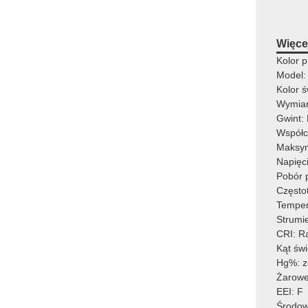
Więcej
Kolor p
Model:
Kolor ś
Wymia
Gwint:
Współc
Maksy
Napięc
Pobór 
Często
Temper
Strumi
CRI: R
Kąt św
Hg%: z
Żarowe
EEI: F
Środow