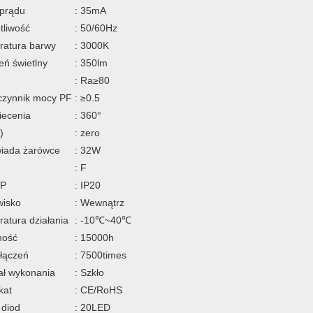
 prądu
: 35mA
tliwość
: 50/60Hz
ratura barwy
: 3000K
eń świetlny
: 350lm
: Ra≥80
czynnik mocy PF
: ≥0.5
iecenia
: 360°
)
: zero
iada żarówce
: 32W
: F
IP
: IP20
wisko
: Wewnątrz
atura działania
: -10℃~40℃
ność
: 15000h
włączeń
: 7500times
ał wykonania
: Szkło
kat
: CE/RoHS
 diod
: 20LED