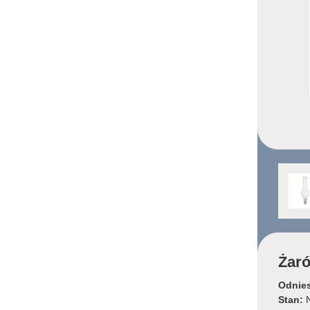
Żar
Odnies
Stan:
N