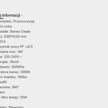
 informacji -
roduktu: Przezroczysty
 U-rurka
wiatła: Barwa Ciepła
ry: D38*H120 mm
 E14
zynnik mocy PF: ≥0.5
malna moc: 4W
ie: 220-240V～
prądu: 35mA
tliwość: 50/60Hz
atura barwy: 3000K
eń świetlny: 350lm
a≥80
iecenia: 360°
ero
 Moc lampy: 32W
isko: Wewnątrz