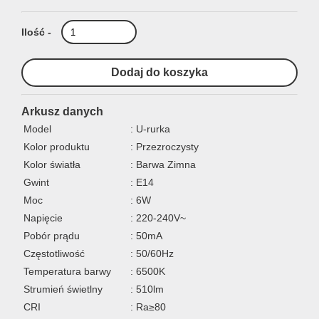
Ilość -
Arkusz danych
Model
: U-rurka
Kolor produktu
: Przezroczysty
Kolor światła
: Barwa Zimna
Gwint
: E14
Moc
: 6W
Napięcie
: 220-240V~
Pobór prądu
: 50mA
Częstotliwość
: 50/60Hz
Temperatura barwy
: 6500K
Strumień świetlny
: 510lm
CRI
: Ra≥80