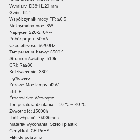
Wymiary: D38*H129 mm
Gwint: E14
Współczynnik mocy PF: ≥0.5
Maksymalna moc: 6W
Napięcie: 220-240V～
Pobór prądu: 50mA
Częstotliwość: 50/60Hz
Temperatura barwy: 6500K
Strumień świetlny: 510lm
CRI: Ra≥80
Kąt świecenia: 360°
Hg%: zero
Żarowe Moc lampy: 42W
EEI: F
Środowisko: Wewnątrz
Temperatura działania: - 10 ℃～ 40 ℃
Żywotność: 15000h
Ilość włączeń: 7500times
Materiał wykonania: Szkło i plastik
Certyfikat: CE,RoHS
Pliki do pobrania