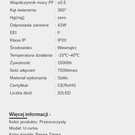
Współczynnik mocy PF
: ≥0.5
Kąt świecenia
: 360°
Hg(mg)
: zero
Odpowiada żarówce
: 42W
EEI
: F
Klasa IP
: IP20
Środowisko
: Wewnątrz
Temperatura działania
: -10℃~40℃
Żywotność
: 15000h
Ilość włączeń
: 7500times
Materiał wykonania
: Szkło
Certyfikat
: CE/RoHS
Liczba diod
: 32LED
Więcej informacji -
Kolor produktu: Przezroczysty
Model: U-rurka
Kolor światła: Barwa Zimna