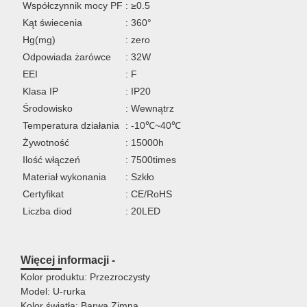
Współczynnik mocy PF
: ≥0.5
Kąt świecenia
: 360°
Hg(mg)
: zero
Odpowiada żarówce
: 32W
EEI
: F
Klasa IP
: IP20
Środowisko
: Wewnątrz
Temperatura działania
: -10℃~40℃
Żywotność
: 15000h
Ilość włączeń
: 7500times
Materiał wykonania
: Szkło
Certyfikat
: CE/RoHS
Liczba diod
: 20LED
Więcej informacji -
Kolor produktu: Przezroczysty
Model: U-rurka
Kolor światła: Barwa Zimna