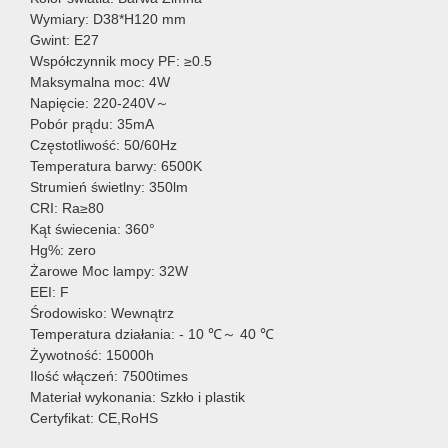
Wymiary: D38*H120 mm
Gwint: E27
Współczynnik mocy PF: ≥0.5
Maksymalna moc: 4W
Napięcie: 220-240V～
Pobór prądu: 35mA
Częstotliwość: 50/60Hz
Temperatura barwy: 6500K
Strumień świetlny: 350lm
CRI: Ra≥80
Kąt świecenia: 360°
Hg%: zero
Żarowe Moc lampy: 32W
EEI: F
Środowisko: Wewnątrz
Temperatura działania: - 10 ℃～ 40 ℃
Żywotność: 15000h
Ilość włączeń: 7500times
Materiał wykonania: Szkło i plastik
Certyfikat: CE,RoHS