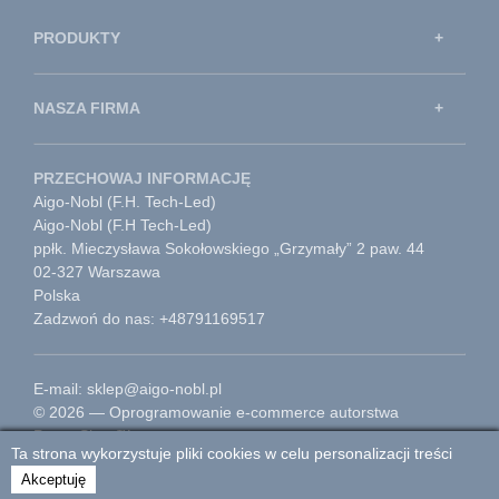
PRODUKTY
NASZA FIRMA
PRZECHOWAJ INFORMACJĘ
Aigo-Nobl (F.H. Tech-Led)
Aigo-Nobl (F.H Tech-Led)
ppłk. Mieczysława Sokołowskiego „Grzymały” 2 paw. 44
02-327 Warszawa
Polska
Zadzwoń do nas: +48791169517
E-mail: sklep@aigo-nobl.pl
© 2026 — Oprogramowanie e-commerce autorstwa
PrestaShop™
Ta strona wykorzystuje pliki cookies w celu personalizacji treści
Przejdź do strony głównej
Akceptuję