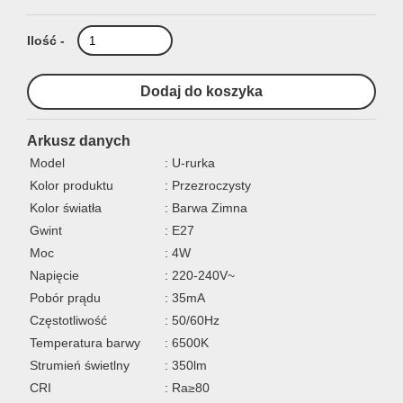
Ilość -
Arkusz danych
Model
: U-rurka
Kolor produktu
: Przezroczysty
Kolor światła
: Barwa Zimna
Gwint
: E27
Moc
: 4W
Napięcie
: 220-240V~
Pobór prądu
: 35mA
Częstotliwość
: 50/60Hz
Temperatura barwy
: 6500K
Strumień świetlny
: 350lm
CRI
: Ra≥80