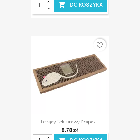
DO KOSZYKA

favorite_border
Leżący Tekturowy Drapak...
8,78 zł