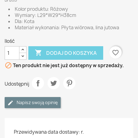
Brutto
Kolor produktu: Różowy
Wymiary: L29*W29*H38cm
Dla: Kota
Materiał wykonania: Płyta wiórowa, lina jutowa
Ilość

favorite_border
DODAJ DO KOSZYKA

Ten produkt nie jest już dostępny w sprzedaży.
Udostępnij
Napisz swoją opinię
Przewidywana data dostawy: r.