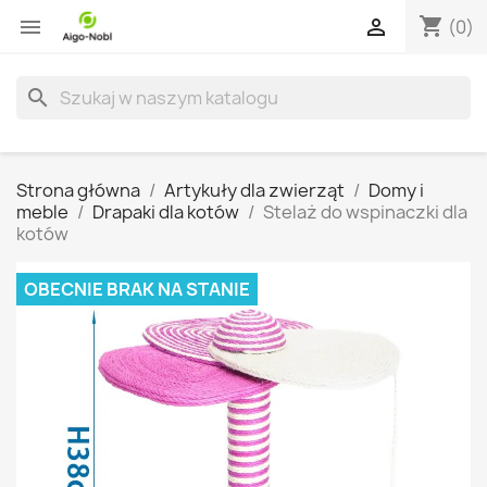
shopping_cart


(0)
search
Strona główna
Artykuły dla zwierząt
Domy i
meble
Drapaki dla kotów
Stelaż do wspinaczki dla
kotów
OBECNIE BRAK NA STANIE