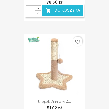
78,30 zł
DO KOSZYKA

favorite_border
Drapak Drzewko Z...
51,02 zł