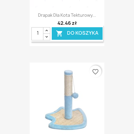
Drapak Dla Kota Tekturowy...
42,46 zł
DO KOSZYKA

favorite_border