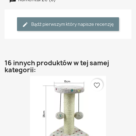
Bądź pierwszym który napisze recenzję
16 innych produktów w tej samej
kategorii:
favorite_border