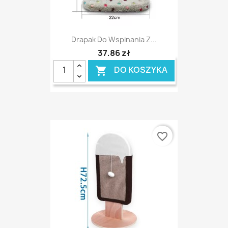
Drapak Do Wspinania Z...
37,86 zł
DO KOSZYKA

favorite_border