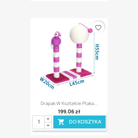
favorite_border
Drapak W Kształcie Ptaka...
199,06 zł
DO KOSZYKA
