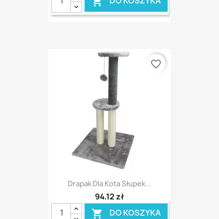
DO KOSZYKA

favorite_border
Drapak Dla Kota Słupek...
94,12 zł
DO KOSZYKA
