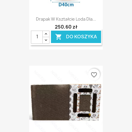
Drapak W Kształcie Loda Dla...
250,60 zł
DO KOSZYKA

favorite_border