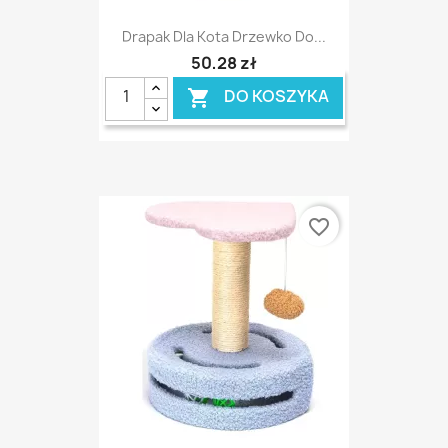
Drapak Dla Kota Drzewko Do...
50,28 zł
DO KOSZYKA

favorite_border