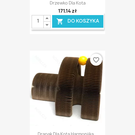
Drzewko Dla Kota
171,14 zł
DO KOSZYKA

favorite_border
Drapak Dla Kota Harmonijka...