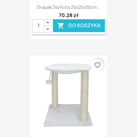
Drapak Dla Kota 25x25x30cm...
70,28 zł
DO KOSZYKA

favorite_border