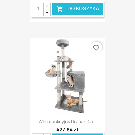
DO KOSZYKA

favorite_border
Wielofunkcyjny Drapak Dla...
427,84 zł