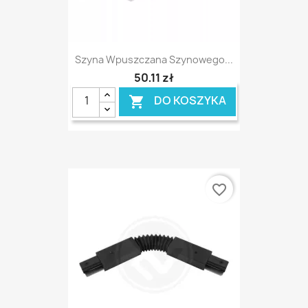
Szyna Wpuszczana Szynowego...
50,11 zł
DO KOSZYKA

favorite_border