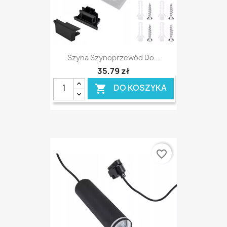
Szyna Szynoprzewód Do...
35,79 zł
DO KOSZYKA

favorite_border