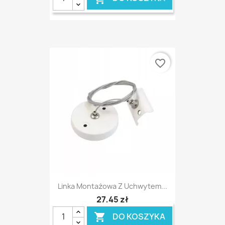
favorite_border
Linka Montażowa Z Uchwytem...
27,45 zł
DO KOSZYKA
