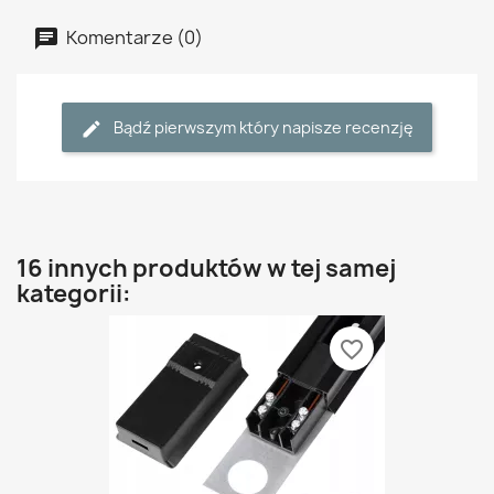
Komentarze (0)
Bądź pierwszym który napisze recenzję
16 innych produktów w tej samej
kategorii:
favorite_border