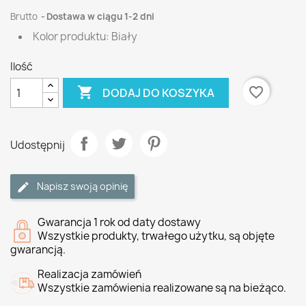
Brutto
Dostawa w ciągu 1-2 dni
Kolor produktu: Biały
Ilość

favorite_border
DODAJ DO KOSZYKA
Udostępnij
Napisz swoją opinię
Gwarancja 1 rok od daty dostawy
Wszystkie produkty, trwałego użytku, są objęte
gwarancją.
Realizacja zamówień
Wszystkie zamówienia realizowane są na bieżąco.