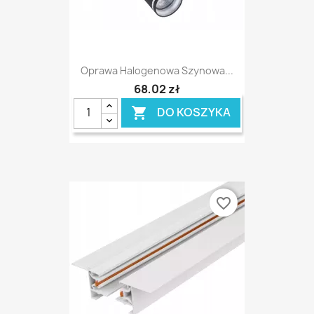
Oprawa Halogenowa Szynowa...
68,02 zł
DO KOSZYKA

favorite_border