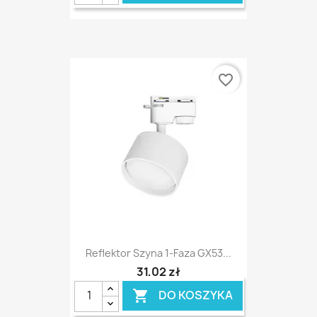
favorite_border
Reflektor Szyna 1-Faza GX53...
31,02 zł
DO KOSZYKA
