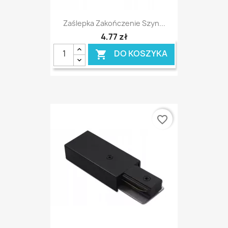
Zaślepka Zakończenie Szyn...
4,77 zł
DO KOSZYKA

favorite_border