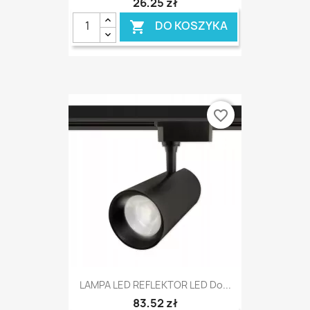
26,25 zł
DO KOSZYKA

favorite_border
LAMPA LED REFLEKTOR LED Do...
83,52 zł