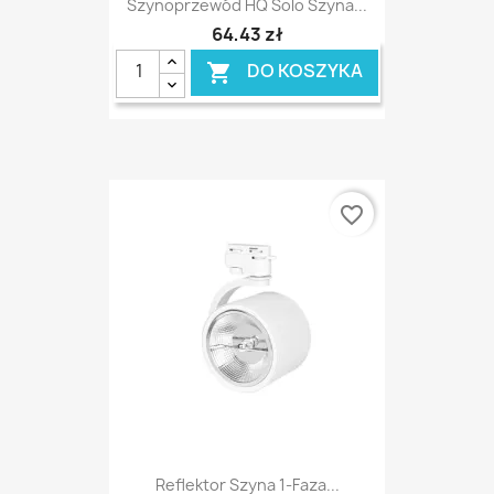
Szynoprzewód HQ Solo Szyna...
64,43 zł
DO KOSZYKA

favorite_border
Reflektor Szyna 1-Faza...