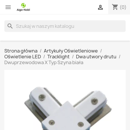
shopping_cart


(0)
search
Strona główna
Artykuły Oświetleniowe
Oświetlenie LED
Tracklight
Dwa utwory drutu
Dwuprzewodowa X Typ Szyna biała