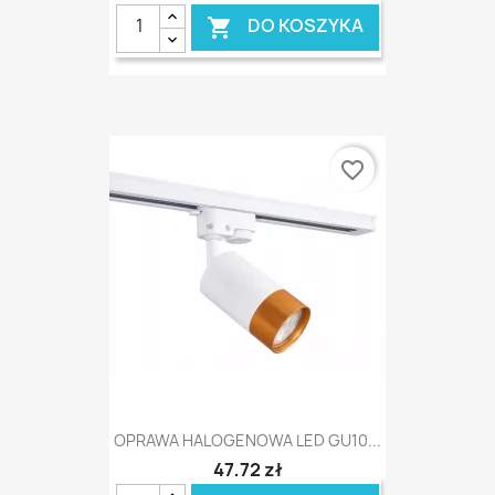
DO KOSZYKA

favorite_border
OPRAWA HALOGENOWA LED GU10...
47,72 zł