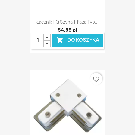
Łącznik HQ Szyna 1-Faza Typ...
54,88 zł
DO KOSZYKA

favorite_border