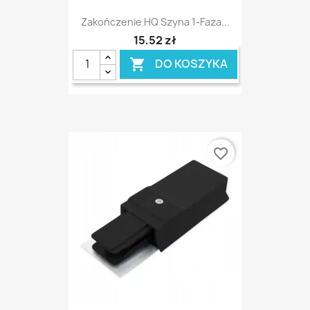
Zakończenie HQ Szyna 1-Faza...
15,52 zł
DO KOSZYKA

favorite_border