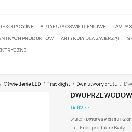
 DEKORACYJNE
ARTYKUŁY OŚWIETLENIOWE
LAMPY 
IGENTNYCH PRODUKTÓW
ARTYKUŁY DLA ZWIERZĄT
S
EKTRYCZNE
Oświetlenie LED
Tracklight
Dwa utwory drutu
Dwu
DWUPRZEWODOWA 
14,02 zł
Brutto
Dostawa w ciągu 1-2 dn
Kolor produktu: Biały