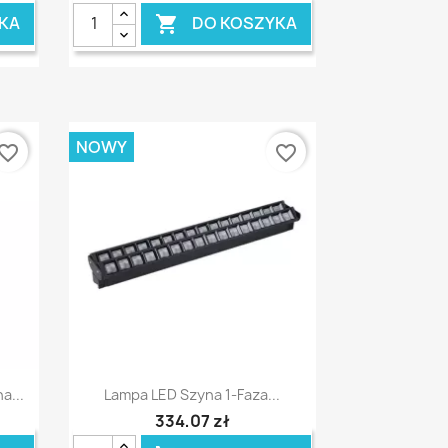
KA
DO KOSZYKA

NOWY
vorite_border
favorite_border
Szybki podgląd

a...
Lampa LED Szyna 1-Faza...
334,07 zł