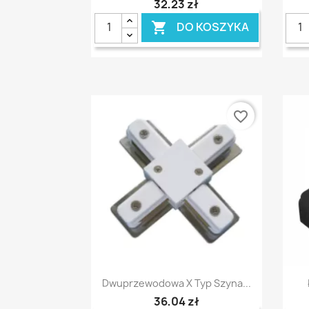
32,23 zł
DO KOSZYKA

favorite_border
Szybki podgląd

Dwuprzewodowa X Typ Szyna...
36,04 zł