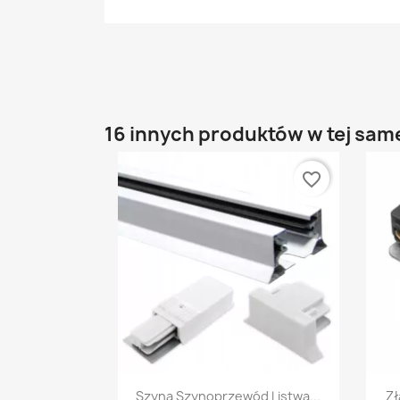
16 innych produktów w tej same
favorite_border
Szybki podgląd

Szyna Szynoprzewód Listwa...
Zł