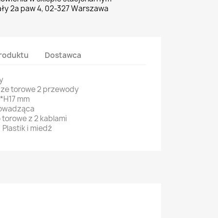
ły 2a paw 4, 02-327 Warszawa
roduktu
Dostawca
y
cze torowe 2 przewody
0*H17 mm
rowadząca
 torowe z 2 kablami
Plastik i miedź