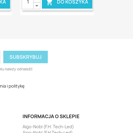
KA
DO KOSZYKA

lu należy odnaleźć
a i politykę
INFORMACJA O SKLEPIE
Aigo-Nobl (F.H. Tech-Led)
Aigo-Nobl (F.H Tech-Led)