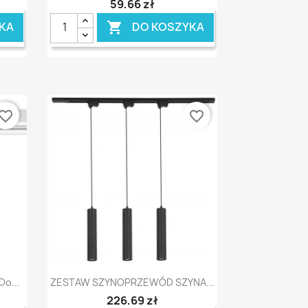
59,66 zł
KA
DO KOSZYKA

vorite_border
favorite_border
Szybki podgląd

o...
ZESTAW SZYNOPRZEWÓD SZYNA...
226,69 zł