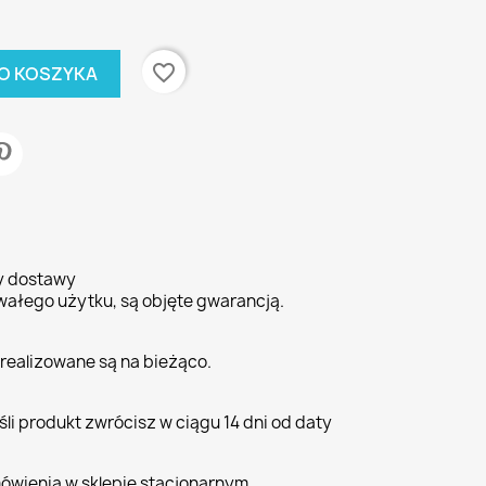
favorite_border
O KOSZYKA
ty dostawy
wałego użytku, są objęte gwarancją.
realizowane są na bieżąco.
li produkt zwrócisz w ciągu 14 dni od daty
ówienia w sklepie stacjonarnym