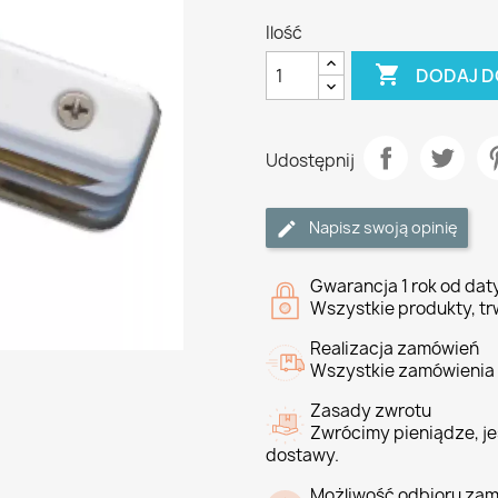
Ilość

DODAJ D
Udostępnij
Napisz swoją opinię
Gwarancja 1 rok od da
Wszystkie produkty, tr
Realizacja zamówień
Wszystkie zamówienia 
Zasady zwrotu
Zwrócimy pieniądze, jeś
dostawy.
Możliwość odbioru zam