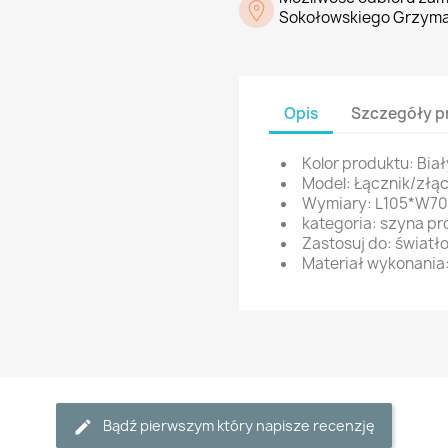
Sokołowskiego Grzyma
Opis
Szczegóły p
Kolor produktu: Biał
Model: Łącznik/złą
Wymiary: L105*W7
kategoria: szyna p
Zastosuj do: światło
Materiał wykonania: 
Bądź pierwszym który napisze recenzję