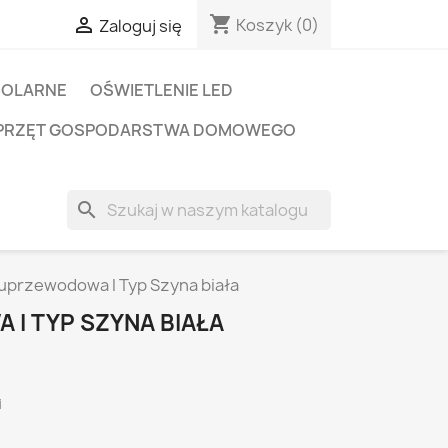
shopping_cart

Koszyk
(0)
Zaloguj się
SOLARNE
OŚWIETLENIE LED
PRZĘT GOSPODARSTWA DOMOWEGO
search
przewodowa I Typ Szyna biała
I TYP SZYNA BIAŁA
i