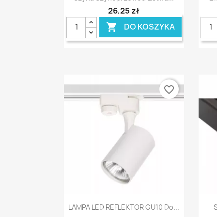
26,25 zł
DO KOSZYKA

favorite_border
Szybki podgląd

LAMPA LED REFLEKTOR GU10 Do...