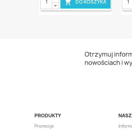
DO KOSZYKA

Otrzymuj infor
nowościach i w
PRODUKTY
NASZ
Promocje
Inform