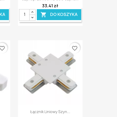
33,41 zł
KA
DO KOSZYKA

vorite_border
favorite_border
Szybki podgląd

Łącznik Liniowy Szyn...