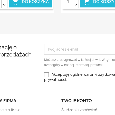
DO KOSZYKA
DO KOSZY


mację o
yprzedażach
Możesz zrezygnować w każdej chwili. W tym ce
szczegóły w naszej informacji prawnej.
Akceptuję ogólne warunki użytkowani
prywatności.
A FIRMA
TWOJE KONTO
acje o firmie
Śledzenie zamówień