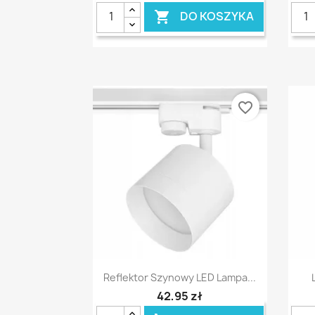
DO KOSZYKA

favorite_border
Szybki podgląd

Reflektor Szynowy LED Lampa...
42,95 zł