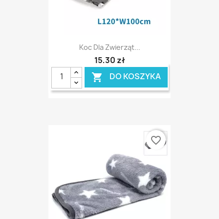
Koc Dla Zwierząt...
15,30 zł
DO KOSZYKA

favorite_border