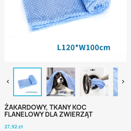


ŻAKARDOWY, TKANY KOC
FLANELOWY DLA ZWIERZĄT
27,92 zł