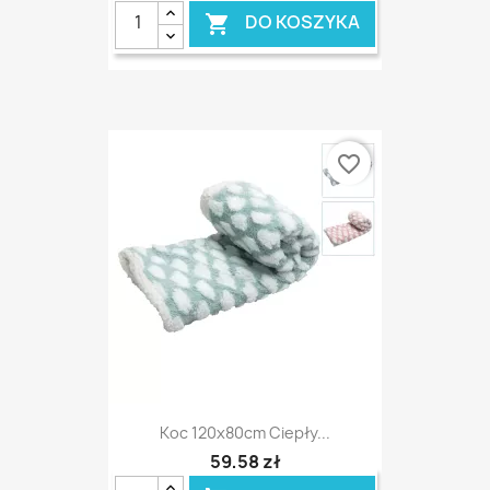
DO KOSZYKA

favorite_border
Koc 120x80cm Ciepły...
59,58 zł