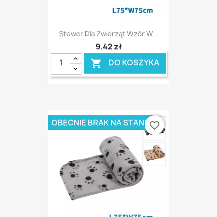
Stewer Dla Zwierząt Wzór W...
9,42 zł
DO KOSZYKA

OBECNIE BRAK NA STANIE
favorite_border