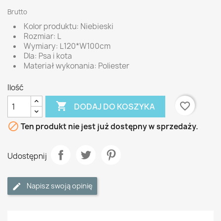
Brutto
Kolor produktu: Niebieski
Rozmiar: L
Wymiary: L120*W100cm
Dla: Psa i kota
Materiał wykonania: Poliester
Ilość

favorite_border
DODAJ DO KOSZYKA

Ten produkt nie jest już dostępny w sprzedaży.
Udostępnij
Napisz swoją opinię