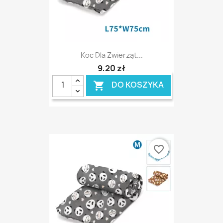
Koc Dla Zwierząt...
9,20 zł
DO KOSZYKA

favorite_border