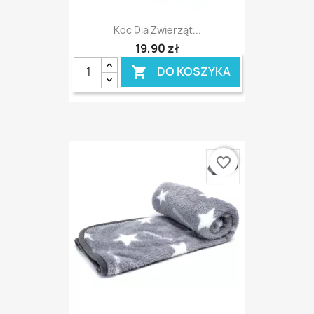
Koc Dla Zwierząt...
19,90 zł
DO KOSZYKA

favorite_border