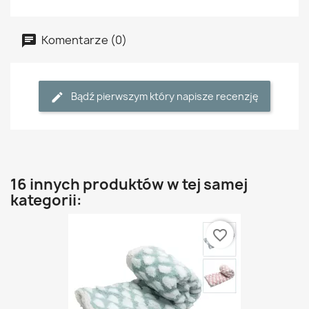
Komentarze (0)
Bądź pierwszym który napisze recenzję
16 innych produktów w tej samej
kategorii:
favorite_border