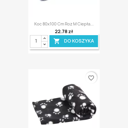
Koc 80x100 Cm Roz M Ciepła...
22,78 zł
DO KOSZYKA

favorite_border