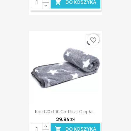
DO KOSZYKA

favorite_border
Koc 120x100 Cm Roz L Ciepła...
29,94 zł
DO KOSZYKA
