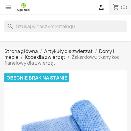
shopping_cart


(0)
search
Strona główna
Artykuły dla zwierząt
Domy i
meble
Koce dla zwierząt
Żakardowy, tkany koc
flanelowy dla zwierząt
OBECNIE BRAK NA STANIE