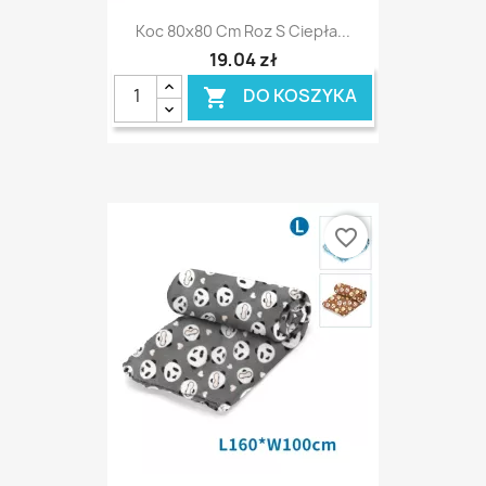
Koc 80x80 Cm Roz S Ciepła...
19,04 zł
DO KOSZYKA

favorite_border