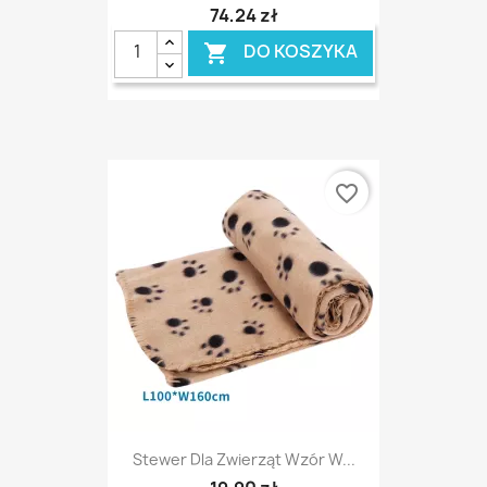
74,24 zł
DO KOSZYKA

favorite_border
Stewer Dla Zwierząt Wzór W...