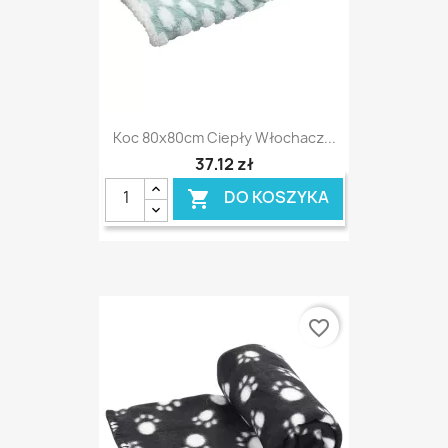
Koc 80x80cm Ciepły Włochacz...
37,12 zł
DO KOSZYKA

favorite_border