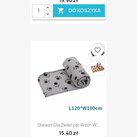
19,90 zł
DO KOSZYKA

favorite_border
Stewer Dla Zwierząt Wzór W...
15,40 zł