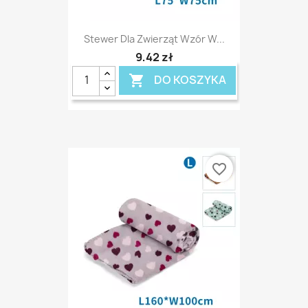
Stewer Dla Zwierząt Wzór W...
9,42 zł
DO KOSZYKA

favorite_border