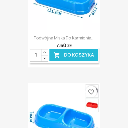
Podwójna Miska Do Karmienia...
7,60 zł
DO KOSZYKA

favorite_border