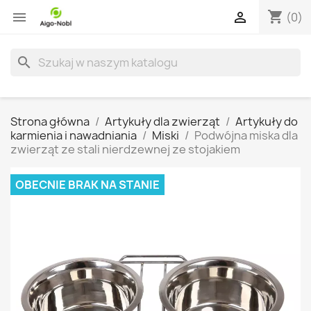
shopping_cart


(0)
search
Strona główna
Artykuły dla zwierząt
Artykuły do
karmienia i nawadniania
Miski
Podwójna miska dla
zwierząt ze stali nierdzewnej ze stojakiem
OBECNIE BRAK NA STANIE