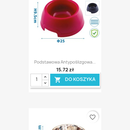
Podstawowa Antypoślizgowa...
15,72 zł
DO KOSZYKA

favorite_border