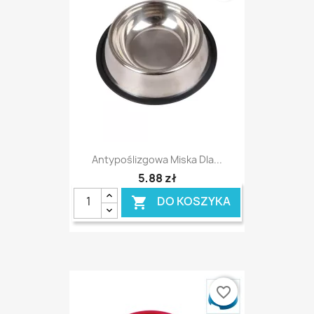
Antypoślizgowa Miska Dla...
5,88 zł
DO KOSZYKA

favorite_border