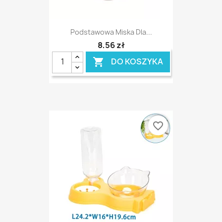
Podstawowa Miska Dla...
8,56 zł
DO KOSZYKA

favorite_border