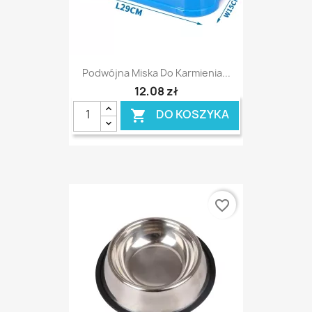
Podwójna Miska Do Karmienia...
12,08 zł
DO KOSZYKA

favorite_border