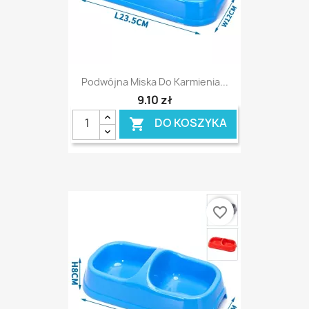
Podwójna Miska Do Karmienia...
9,10 zł
DO KOSZYKA

favorite_border