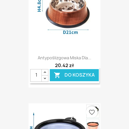
Antypoślizgowa Miska Dla...
20,42 zł
DO KOSZYKA

favorite_border