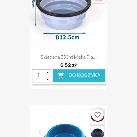
Składana 350ml Miska Dla...
6,52 zł
DO KOSZYKA

favorite_border