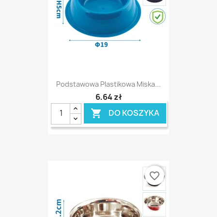
Podstawowa Plastikowa Miska...
6,64 zł
DO KOSZYKA

favorite_border