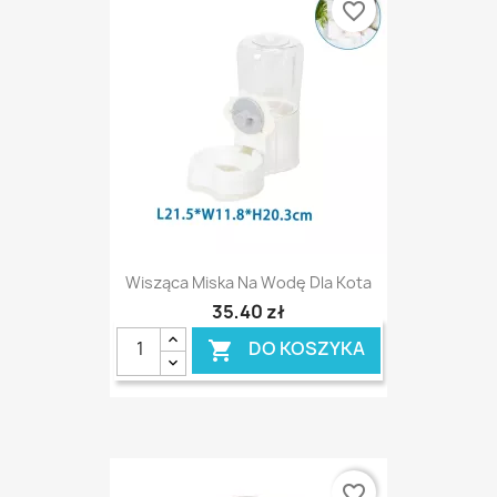
favorite_border
Wisząca Miska Na Wodę Dla Kota
35,40 zł
DO KOSZYKA

favorite_border