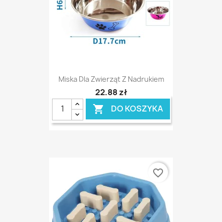
Miska Dla Zwierząt Z Nadrukiem
22,88 zł
DO KOSZYKA

favorite_border