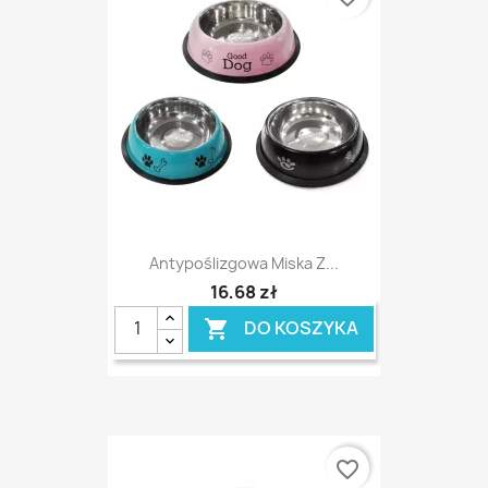
Antypoślizgowa Miska Z...
16,68 zł
DO KOSZYKA

favorite_border