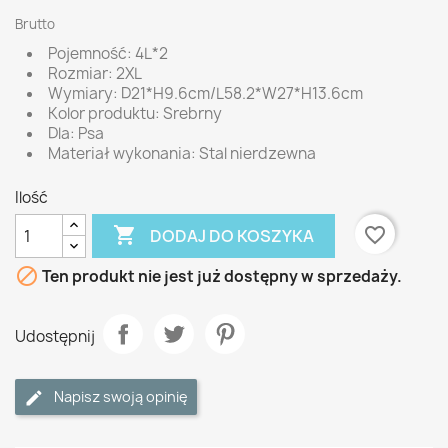
Brutto
Pojemność: 4L*2
Rozmiar: 2XL
Wymiary: D21*H9.6cm/L58.2*W27*H13.6cm
Kolor produktu: Srebrny
Dla: Psa
Materiał wykonania: Stal nierdzewna
Ilość

favorite_border
DODAJ DO KOSZYKA

Ten produkt nie jest już dostępny w sprzedaży.
Udostępnij
Napisz swoją opinię