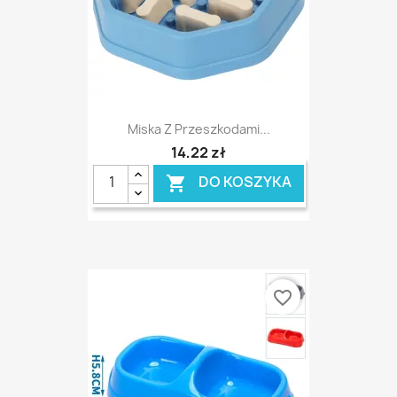
Miska Z Przeszkodami...
14,22 zł
DO KOSZYKA

favorite_border