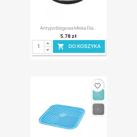
Antypoślizgowa Miska Dla...
5,78 zł
DO KOSZYKA

favorite_border