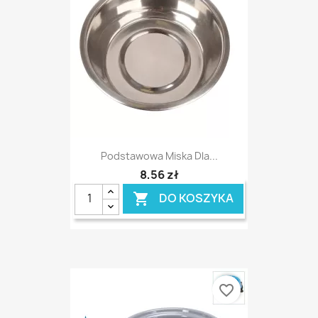
Podstawowa Miska Dla...
8,56 zł
DO KOSZYKA

favorite_border