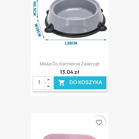
Miska Do Karmienia Zwierząt
13,04 zł
DO KOSZYKA

favorite_border