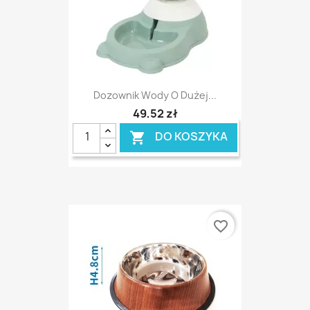
Dozownik Wody O Dużej...
49,52 zł
DO KOSZYKA

favorite_border