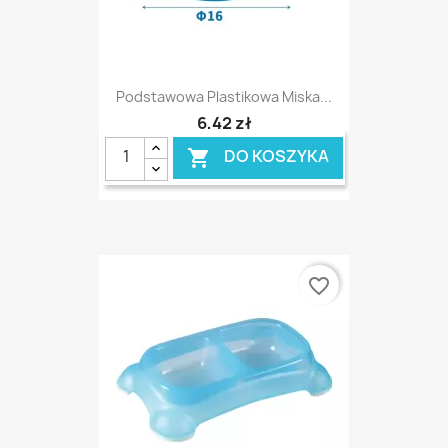
Podstawowa Plastikowa Miska...
6,42 zł
DO KOSZYKA

favorite_border