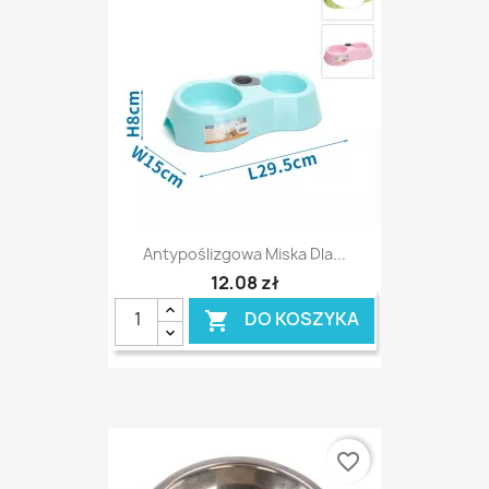
Antypoślizgowa Miska Dla...
12,08 zł
DO KOSZYKA

favorite_border