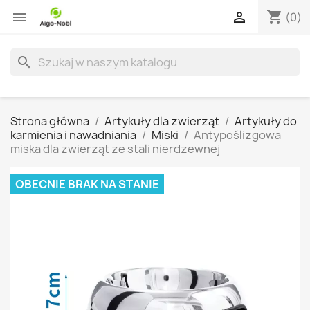
shopping_cart


(0)
search
Strona główna
Artykuły dla zwierząt
Artykuły do
karmienia i nawadniania
Miski
Antypoślizgowa
miska dla zwierząt ze stali nierdzewnej
OBECNIE BRAK NA STANIE