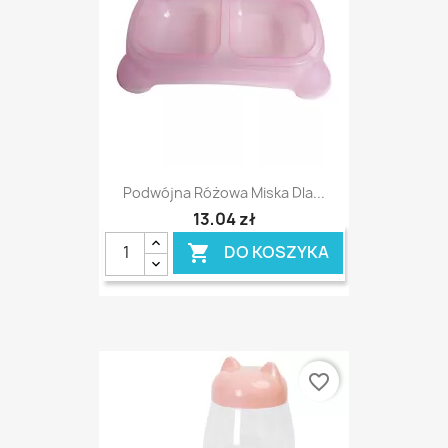
Podwójna Różowa Miska Dla...
13,04 zł
DO KOSZYKA

favorite_border