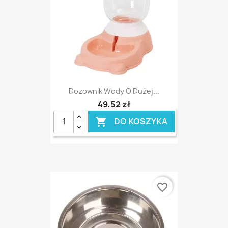
Dozownik Wody O Dużej...
49,52 zł
DO KOSZYKA

favorite_border