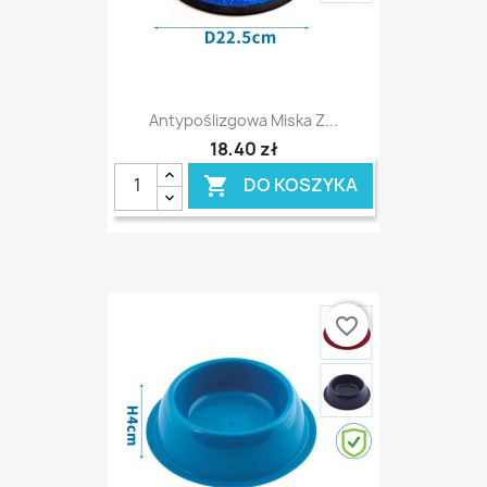
Antypoślizgowa Miska Z...
18,40 zł
DO KOSZYKA

favorite_border