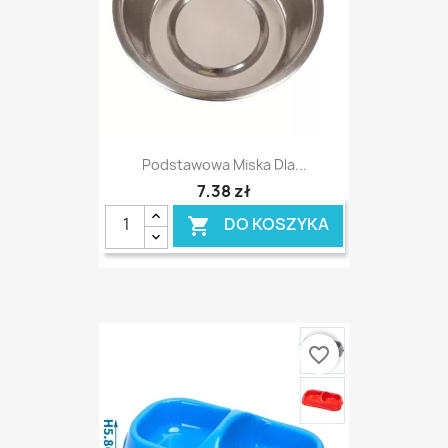
Podstawowa Miska Dla...
7,38 zł
DO KOSZYKA

favorite_border