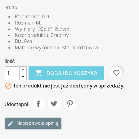
Brutto
Pojemność: 0.9L
Rozmiar: M.
Wymiary: D25.5*H5.7cm
Kolor produktu: Srebrny
Dla: Psa
Materiał wykonania: Stal nierdzewna
Ilość

favorite_border
DODAJ DO KOSZYKA

Ten produkt nie jest już dostępny w sprzedaży.
Udostępnij
Napisz swoją opinię