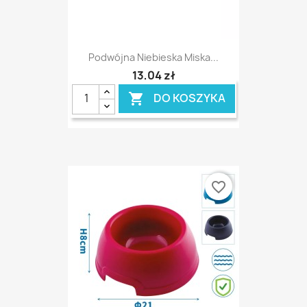
Podwójna Niebieska Miska...
13,04 zł
DO KOSZYKA

favorite_border