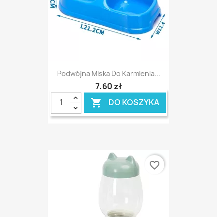
Podwójna Miska Do Karmienia...
7,60 zł
DO KOSZYKA

favorite_border