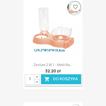
favorite_border
Zestaw 2 W 1 - Miski Na...
32,20 zł
DO KOSZYKA
