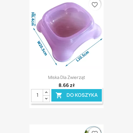
favorite_border
Miska Dla Zwierząt
8,66 zł
DO KOSZYKA
