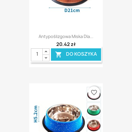
Antypoślizgowa Miska Dla...
20,42 zł
DO KOSZYKA

favorite_border