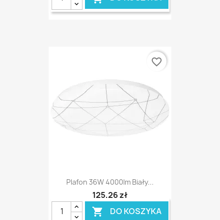
favorite_border
Plafon 36W 4000lm Biały...
125,26 zł
DO KOSZYKA
