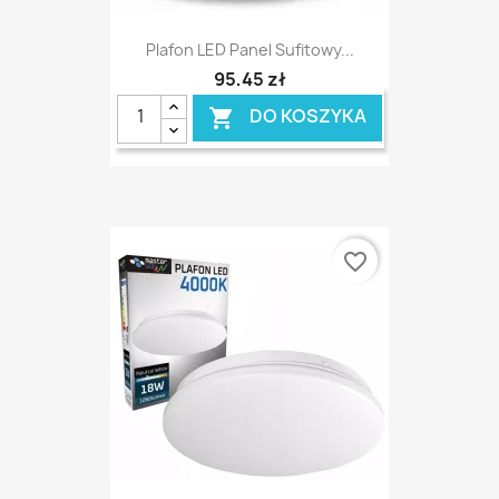
Plafon LED Panel Sufitowy...
95,45 zł
DO KOSZYKA

favorite_border