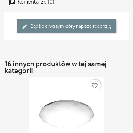
Komentarze (0)
Bądź pierwszym który napisze recenzję
16 innych produktów w tej samej
kategorii:
favorite_border