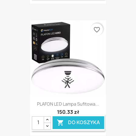
favorite_border
PLAFON LED Lampa Sufitowa...
150,33 zł
DO KOSZYKA
