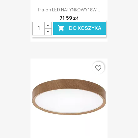
Plafon LED NATYNKOWY 18W...
71,59 zł
DO KOSZYKA

favorite_border