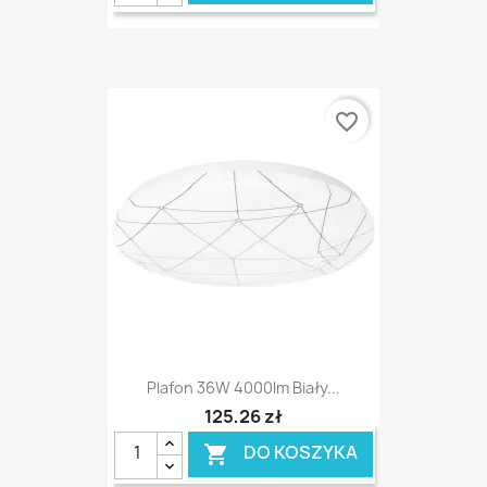
favorite_border
Plafon 36W 4000lm Biały...
125,26 zł
DO KOSZYKA
