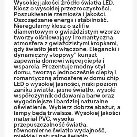
Wysokiej jakości źródło światła LED.
Klosz o wysokiej przezroczystości.
Poszukiwanie rzemiosła i jakości.
Oszczędzanie energii i stabilność.
Nieregularny klosz o szlifie
diamentowym o gwiaździstym wzorze
tworzy olśniewający i romantyczna
atmosfera z gwiaździstymi kropkami,
gdy światło jest włączone. Elegancki i
dynamiczny „topowy" kunszt
zapewnia domowi więcej ciepła i
wsparcia. Prezentuje modny styl
domu, tworząc jednocześnie ciepłą i
romantyczną atmosferę w domu chip
LED o wysokiej jasności, niski poziom
zaniku światła, jasne światło, wysoki
współczynnik oddawania barw oraz
wygodniejsze i bardziej naturalne
oświetlenie. Wybierz dobrze abażur, a
lampy będą trwalsze. Wysokiej jakości
materiał PVC, wysoka
przepuszczalność światła,
równomierne światło wydajność,
miękkie i naturalne światło