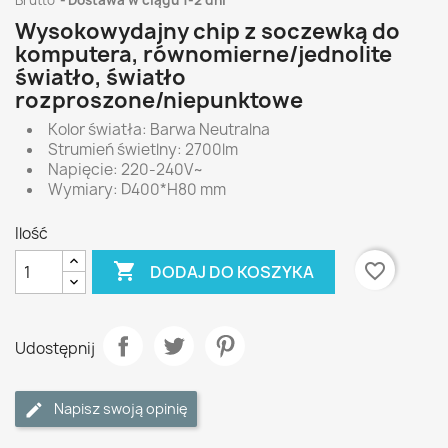
Brutto
Dostawa w ciągu 1-2 dni
Wysokowydajny chip z soczewką do
komputera, równomierne/jednolite
światło, światło
rozproszone/niepunktowe
Kolor światła: Barwa Neutralna
Strumień świetlny: 2700lm
Napięcie: 220-240V~
Wymiary: D400*H80 mm
Ilość

favorite_border
DODAJ DO KOSZYKA
Udostępnij
Napisz swoją opinię