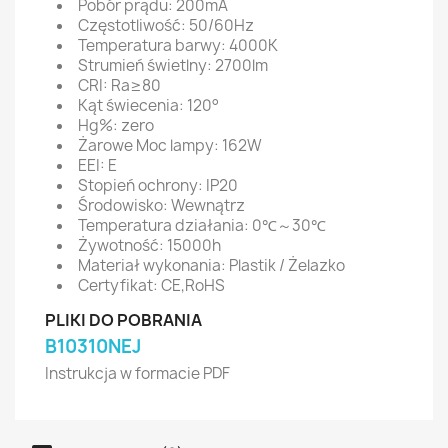
Pobór prądu: 200mA
Częstotliwość: 50/60Hz
Temperatura barwy: 4000K
Strumień świetlny: 2700lm
CRI: Ra≥80
Kąt świecenia: 120°
Hg%: zero
Żarowe Moc lampy: 162W
EEI: E
Stopień ochrony: IP20
Środowisko: Wewnątrz
Temperatura działania: 0℃～30℃
Żywotność: 15000h
Materiał wykonania: Plastik / Żelazko
Certyfikat: CE,RoHS
PLIKI DO POBRANIA
B10310NEJ
Instrukcja w formacie PDF