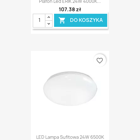
Plafon Led ERIK 24W 4000K...
107,38 zł
DO KOSZYKA

favorite_border
LED Lampa Sufitowa 24W 6500K