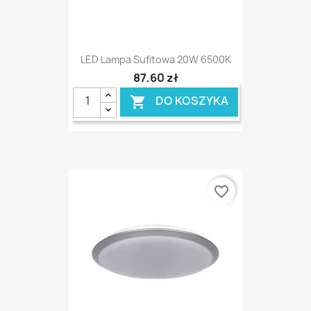
LED Lampa Sufitowa 20W 6500K
87,60 zł
DO KOSZYKA

favorite_border