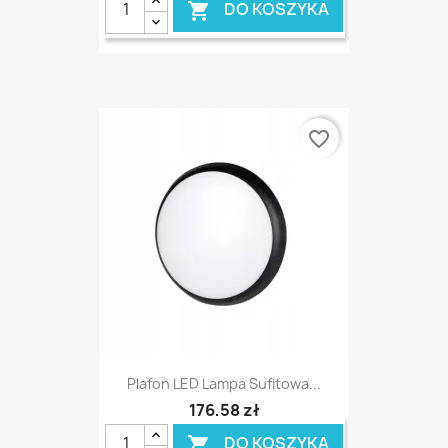
DO KOSZYKA

favorite_border
Plafon LED Lampa Sufitowa...
176,58 zł
DO KOSZYKA
