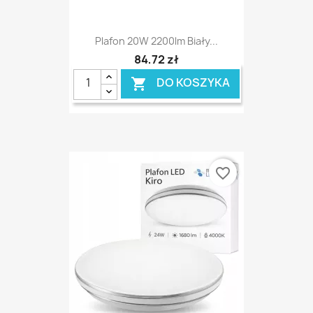
Plafon 20W 2200lm Biały...
84,72 zł
DO KOSZYKA

favorite_border