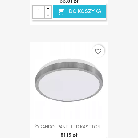
66,81 zł
DO KOSZYKA

favorite_border
ŻYRANDOL PANEL LED KASETON...
81,13 zł