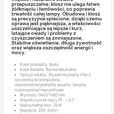
przepuszczalne; klosz nie ulega łatwo
żółknięciu i łamliwości, co poprawia
trwałość całej lampy. Obudowa i klosz
są precyzyjnie splecione, dzięki czemu
oprawa jest piękniejsza, a właściwości
uszczelniające są lepsze i kurz,
latające owady i problemy z
czyszczeniem są zmniejszone.
Stabilne oświetlenie, długa żywotność
oraz większa oszczędność energii i
mocy.
Kolor produktu: Biały
Kolor światła: Barwa Neutralna
Opis produktu: Wysokowydajny chip z
soczewką do komputera,
równomierne/jednolite światło, światło
rozproszone/niepunktowe
Wymiary: D400*H80 mm
Współczynnik mocy PF: ＞0.7
Maksymalna moc: 24W
Napięcie: 220-240V~