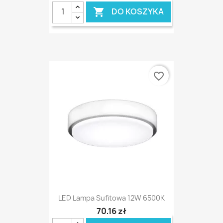
DO KOSZYKA

favorite_border
LED Lampa Sufitowa 12W 6500K
70,16 zł