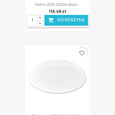
Plafon 20W 2200lm Biały...
116,48 zł
DO KOSZYKA

favorite_border