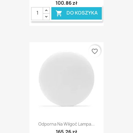
100,86 zł
DO KOSZYKA

favorite_border
Odporna Na Wilgoć Lampa...
165,26 zł