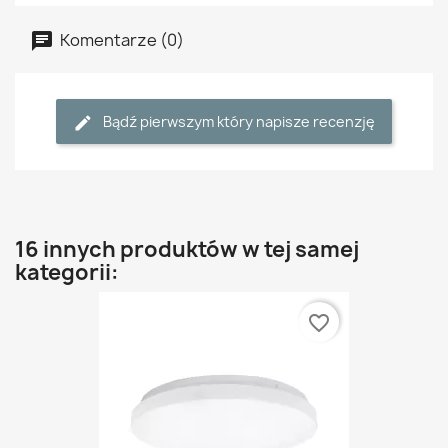
Komentarze (0)
Bądź pierwszym który napisze recenzję
16 innych produktów w tej samej
kategorii:
favorite_border