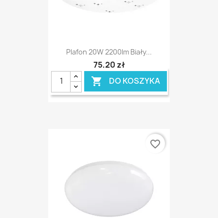
Plafon 20W 2200lm Biały...
75,20 zł
DO KOSZYKA

favorite_border