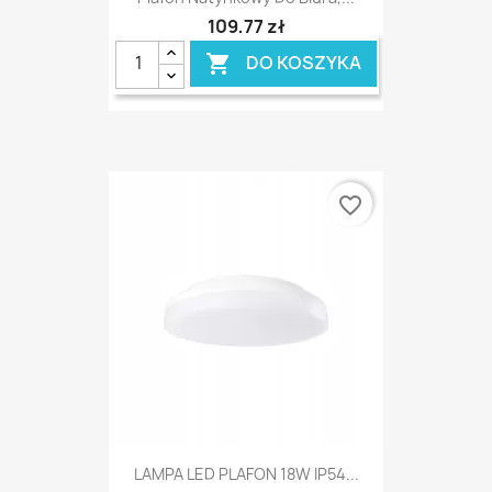
109,77 zł
DO KOSZYKA

favorite_border
LAMPA LED PLAFON 18W IP54...