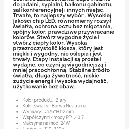
do jadalni, sypialni, balkonu gabinetu,
sali konferencyjnej i innych miejsc.
Trwałe, to najlepszy wybór . Wysokiej
jakości chip LED, równomierny rozsył
światła, ochrona oczu bez migotania,
spójny kolor, prawdziwe przywracanie
kolorów. Stwórz wygodne życie i
stwórz ciepły kolor. Wysoka
przezroczystość klosza, który jest
miękki i wygodny, nie oślepia i jest
trwały. Etapy instalacji są proste i
wydajne, co czyni ją wygodniejszą i
mniej pracochłonną. Stabilne źródło
światła, długa żywotność, niskie
zużycie energii i wysoka wydajność,
użytkowanie bez obaw.
Kolor produktu: Biały
Kolor światła: Barwa Neutralna
Wymiary: D376*H112 mm
Współczynnik mocy PF: ＞0.7
Maksymalna moc: 24W
Napięcie: 220-240V~