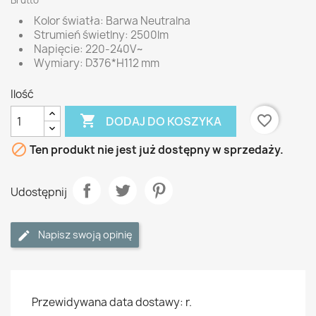
Brutto
Kolor światła: Barwa Neutralna
Strumień świetlny: 2500lm
Napięcie: 220-240V~
Wymiary: D376*H112 mm
Ilość

favorite_border
DODAJ DO KOSZYKA

Ten produkt nie jest już dostępny w sprzedaży.
Udostępnij
Napisz swoją opinię
Przewidywana data dostawy: r.