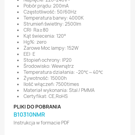
Pobór prądu: 200mA
Częstotliwość: 50/60Hz
Temperatura barwy: 4000K
Strumień świetlny: 2500lm
CRI: Ra≥80
Kąt świecenia: 120°
Hg%: zero
Żarowe Moc lampy: 152W
EEI: E
Stopień ochrony: IP20
Środowisko: Wewnątrz
Temperatura działania: -20℃～40℃
Żywotność: 15000h
Ilość włączeń: 7500times
Materiał wykonania: Stal / PMMA
Certyfikat: CE,RoHS
PLIKI DO POBRANIA
B10310NMR
Instrukcja w formacie PDF