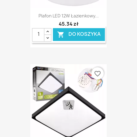
Plafon LED 12W Łazienkowy...
45,34 zł
DO KOSZYKA

favorite_border