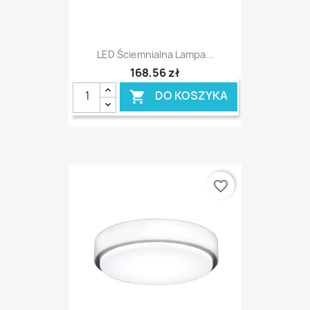
LED Ściemnialna Lampa...
168,56 zł
DO KOSZYKA

favorite_border