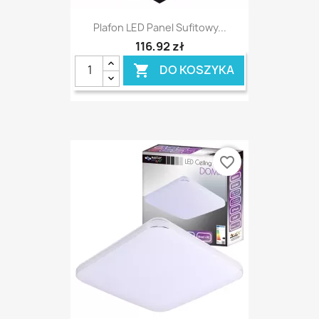
Plafon LED Panel Sufitowy...
116,92 zł
DO KOSZYKA

favorite_border