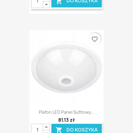
DO KOSZYKA

favorite_border
Plafon LED Panel Sufitowy...
81,13 zł
DO KOSZYKA
