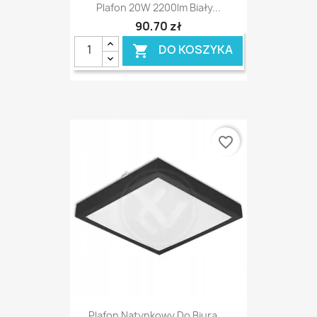
Plafon 20W 2200lm Biały...
90,70 zł
DO KOSZYKA

favorite_border
Plafon Natynkowy Do Biura,...