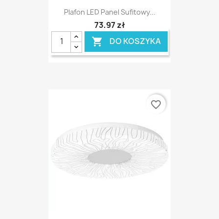
Plafon LED Panel Sufitowy...
73,97 zł
DO KOSZYKA

favorite_border