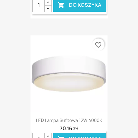
DO KOSZYKA

favorite_border
LED Lampa Sufitowa 12W 4000K
70,16 zł