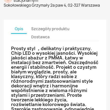
stacjonarnym
Sokołowskiego Grzymały 2a paw 4, 02-327 Warszawa
Opis
Szczegóły produktu
Dostawca
Prosty styl ，delikatny i praktyczny.
Chip LED o wysokiej jasności. Wysokiej
jakości abażur z PMMA. Łatwy w
instalacji bez zmartwień. Oszczędność
energii i stabilność. Projekt o czystym
białym wyglądzie, prosty, ale
klasyczny, który radzi sobie z
różnorodnymi zastosowaniami style
dekoracji wnętrz i harmonijne
współistnienie z wieloma różnymi
stylami i przestrzeniami. Proste
tworzenie lekkiego życia,
rozświetlanie kolorowego świata.
Szerokie zastosowanie, odpowiednie