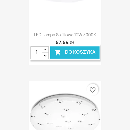
LED Lampa Sufitowa 12W 3000K
57,54 zł
DO KOSZYKA

favorite_border