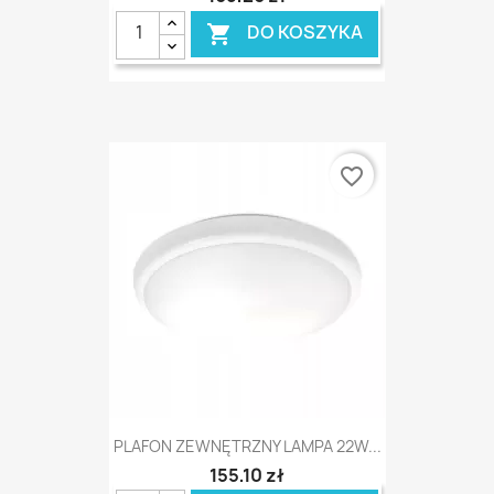
DO KOSZYKA

favorite_border
PLAFON ZEWNĘTRZNY LAMPA 22W...
155,10 zł