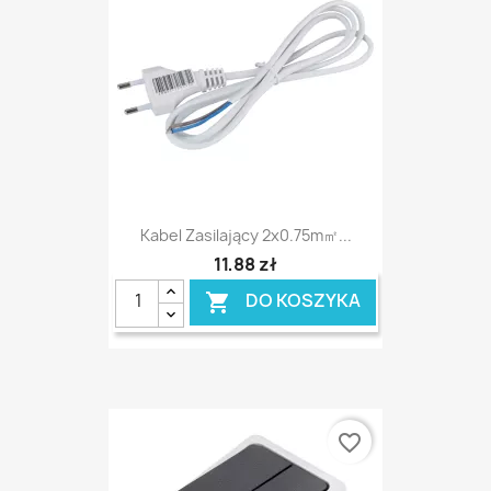
Kabel Zasilający 2x0.75m㎡...
11,88 zł
DO KOSZYKA

favorite_border