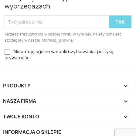
wyprzedażach
Możesz zrezygnować w każdej chwili. W tym celu należy odnaleźć
szczegóły w naszej informacji prawnej.
Akceptuję ogólne warunki użytkowania i politykę
prywatności.
PRODUKTY

NASZA FIRMA

TWOJE KONTO

INFORMACJA O SKLEPIE
keyboard_arrow_down