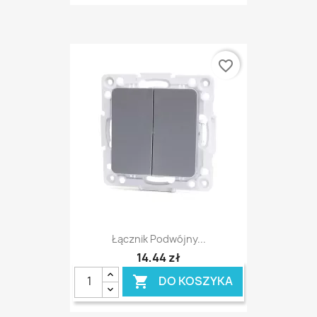
favorite_border
Łącznik Podwójny...
14,44 zł
DO KOSZYKA
