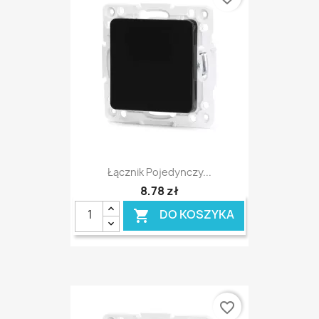
Łącznik Pojedynczy...
8,78 zł
DO KOSZYKA

favorite_border