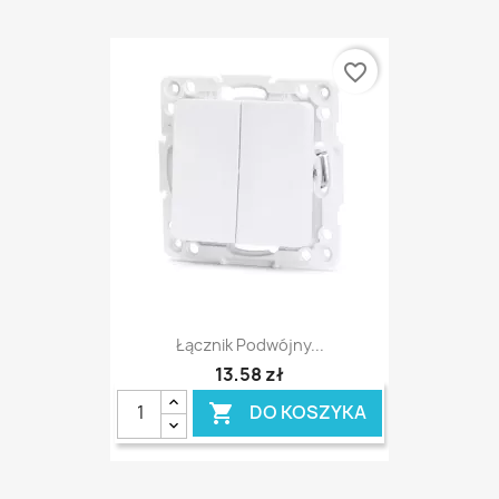
favorite_border
Łącznik Podwójny...
13,58 zł
DO KOSZYKA
