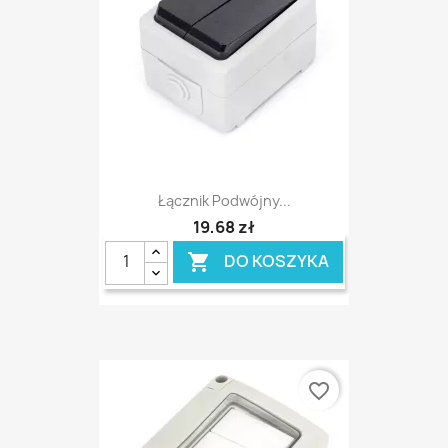
Łącznik Podwójny...
19,68 zł
DO KOSZYKA

favorite_border