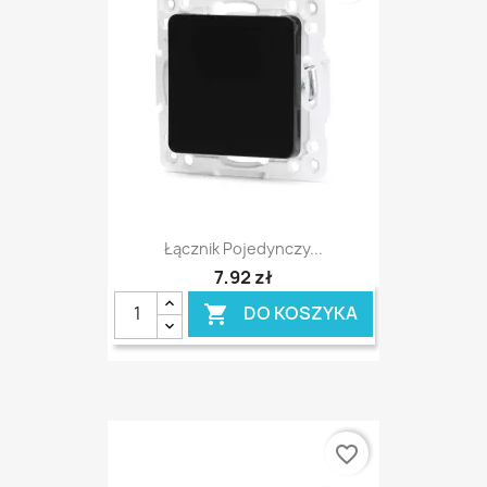
Łącznik Pojedynczy...
7,92 zł
DO KOSZYKA

favorite_border