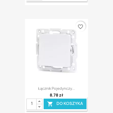
favorite_border
Łącznik Pojedynczy...
8,78 zł
DO KOSZYKA
