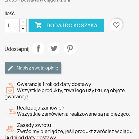
Brutto
Dostawa w ciągu 1-2 dni
Ilość

favorite_border
DODAJ DO KOSZYKA
Udostępnij
Napisz swoją opinię
Gwarancja 1 rok od daty dostawy
Wszystkie produkty, trwałego użytku, są objęte
gwarancją.
Realizacja zamówień
Wszystkie zamówienia realizowane są na bieżąco.
Zasady zwrotu
Zwrócimy pieniądze, jeśli produkt zwrócisz w ciągu
14 dni od daty dostawy.