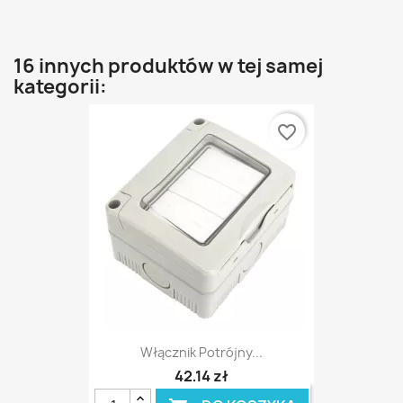
16 innych produktów w tej samej
kategorii:
favorite_border
Włącznik Potrójny...
42,14 zł