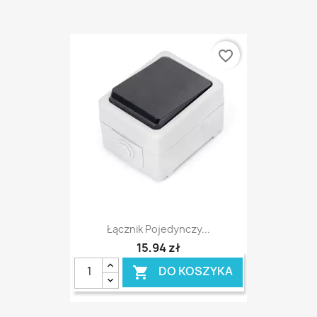
favorite_border
Łącznik Pojedynczy...
15,94 zł
DO KOSZYKA
