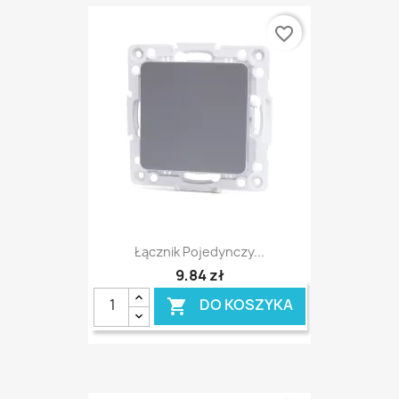
favorite_border
Łącznik Pojedynczy...
9,84 zł
DO KOSZYKA
