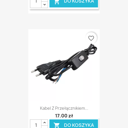
DO KOSZYKA

favorite_border
Kabel Z Przełącznikiem...
17,00 zł
DO KOSZYKA
