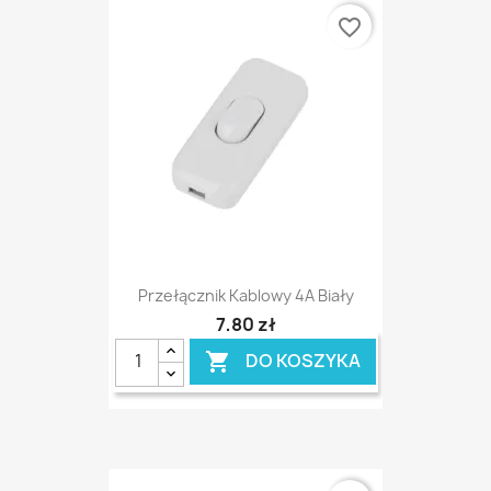
favorite_border
Przełącznik Kablowy 4A Biały
7,80 zł
DO KOSZYKA
