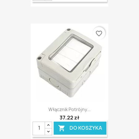
favorite_border
Włącznik Potrójny...
37,22 zł
DO KOSZYKA
