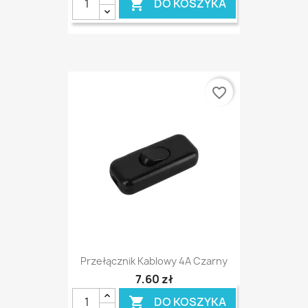
DO KOSZYKA

favorite_border
Przełącznik Kablowy 4A Czarny
7,60 zł
DO KOSZYKA
