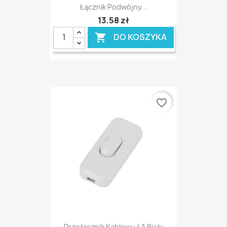
Łącznik Podwójny...
13,58 zł
DO KOSZYKA

favorite_border
Przełącznik Kablowy 4A Biały