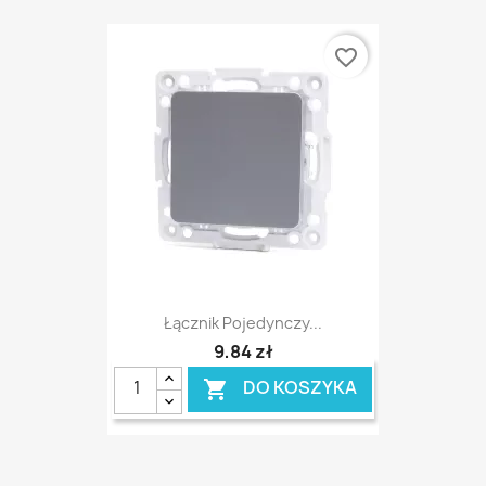
favorite_border
Łącznik Pojedynczy...
9,84 zł
DO KOSZYKA
