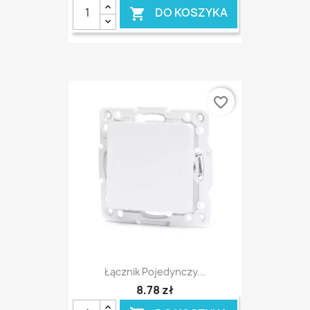
DO KOSZYKA

favorite_border
Łącznik Pojedynczy...
8,78 zł