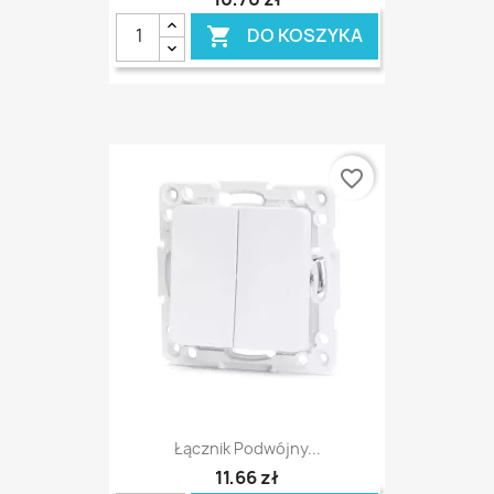
DO KOSZYKA

favorite_border
Łącznik Podwójny...
11,66 zł