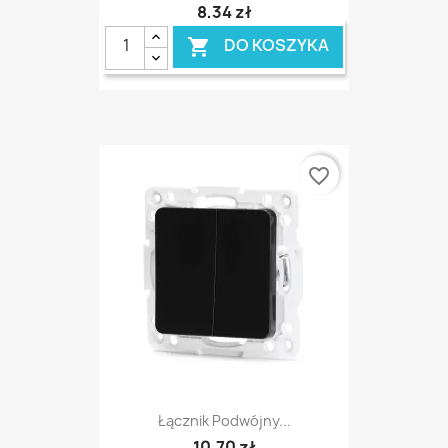
8,34 zł
DO KOSZYKA

favorite_border
Łącznik Podwójny...
10,70 zł