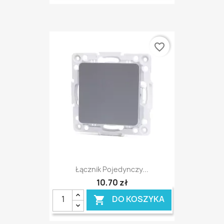
favorite_border
Łącznik Pojedynczy...
10,70 zł
DO KOSZYKA
