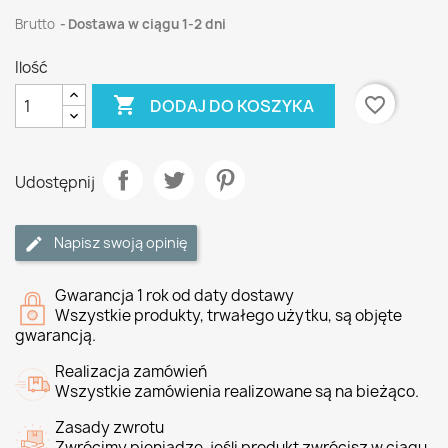
Brutto
Dostawa w ciągu 1-2 dni
Ilość

favorite_border
DODAJ DO KOSZYKA
Udostępnij
Napisz swoją opinię
Gwarancja 1 rok od daty dostawy
Wszystkie produkty, trwałego użytku, są objęte
gwarancją.
Realizacja zamówień
Wszystkie zamówienia realizowane są na bieżąco.
Zasady zwrotu
Zwrócimy pieniądze, jeśli produkt zwrócisz w ciągu