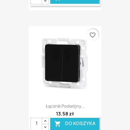
favorite_border
Łącznik Podwójny...
13,58 zł
DO KOSZYKA
