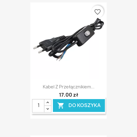
favorite_border
Kabel Z Przełącznikiem...
17,00 zł
DO KOSZYKA
