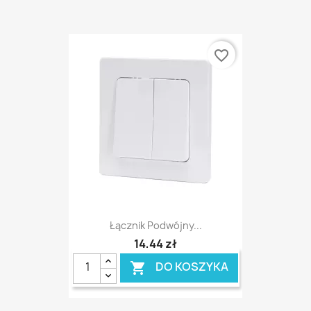
favorite_border
Łącznik Podwójny...
14,44 zł
DO KOSZYKA
