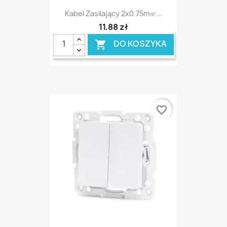
Kabel Zasilający 2x0.75m㎡...
11,88 zł
DO KOSZYKA

favorite_border