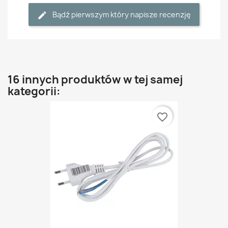
Bądź pierwszym który napisze recenzję
16 innych produktów w tej samej
kategorii:
favorite_border