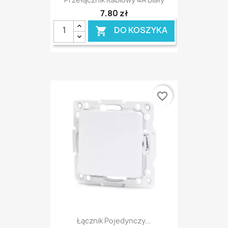
7,80 zł
DO KOSZYKA

favorite_border
Łącznik Pojedynczy...