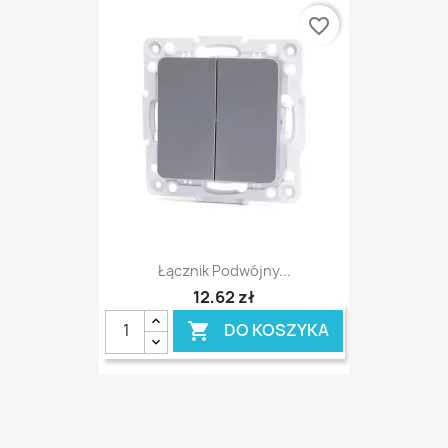
favorite_border
Łącznik Podwójny...
12,62 zł
DO KOSZYKA
