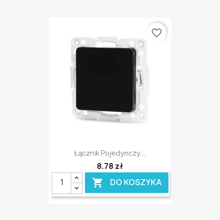
favorite_border
Łącznik Pojedynczy...
8,78 zł
DO KOSZYKA
