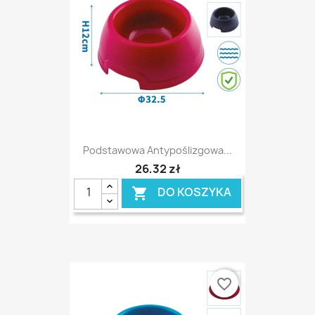
Podstawowa Antypoślizgowa...
26,32 zł
DO KOSZYKA

favorite_border