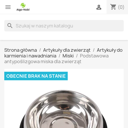
shopping_cart


(0)
search
Strona główna
Artykuły dla zwierząt
Artykuły do
karmienia i nawadniania
Miski
Podstawowa
antypoślizgowa miska dla zwierząt
OBECNIE BRAK NA STANIE