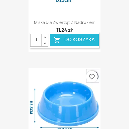
Miska Dla Zwierząt Z Nadrukiem
11,24 zł
DO KOSZYKA

favorite_border