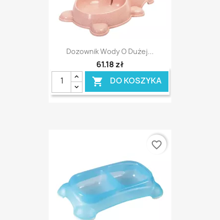
Dozownik Wody O Dużej...
61,18 zł
DO KOSZYKA

favorite_border