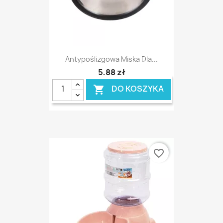
Antypoślizgowa Miska Dla...
5,88 zł
DO KOSZYKA

favorite_border