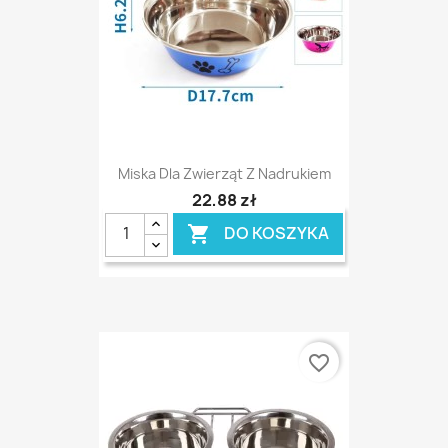
Miska Dla Zwierząt Z Nadrukiem
22,88 zł
DO KOSZYKA

favorite_border