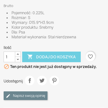
Brutto
Pojemność: 0.225L
Rozmiar: S
Wymiary: D15.9*H3.9cm
Kolor produktu: Srebrny
Dla: Psa
Materiał wykonania: Stal nierdzewna
Ilość

favorite_border
DODAJ DO KOSZYKA

Ten produkt nie jest już dostępny w sprzedaży.
Udostępnij
Napisz swoją opinię