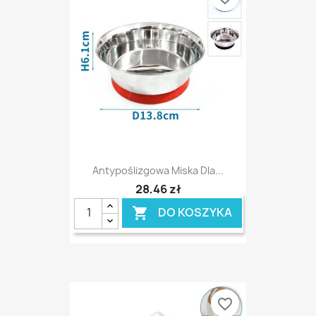
Antypoślizgowa Miska Dla...
28,46 zł
DO KOSZYKA

favorite_border