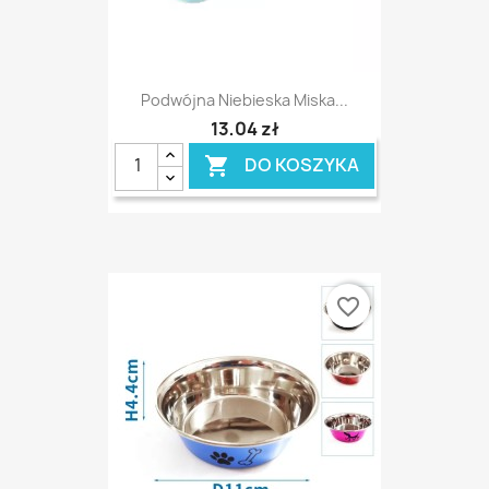
Podwójna Niebieska Miska...
13,04 zł
DO KOSZYKA

favorite_border