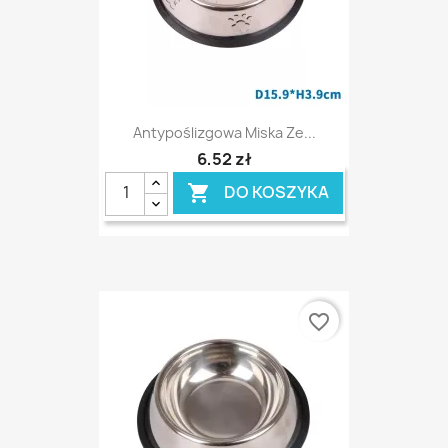
Antypoślizgowa Miska Ze...
6,52 zł
DO KOSZYKA

favorite_border