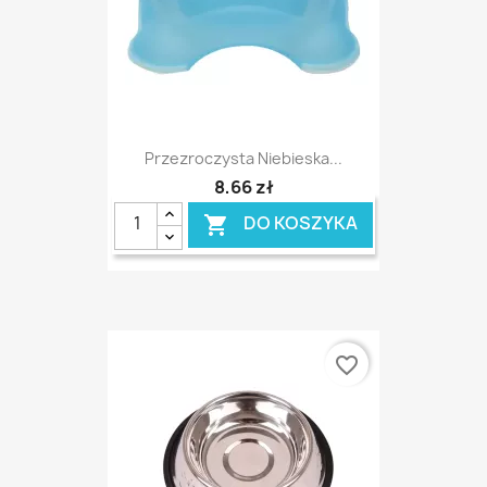
Przezroczysta Niebieska...
8,66 zł
DO KOSZYKA

favorite_border