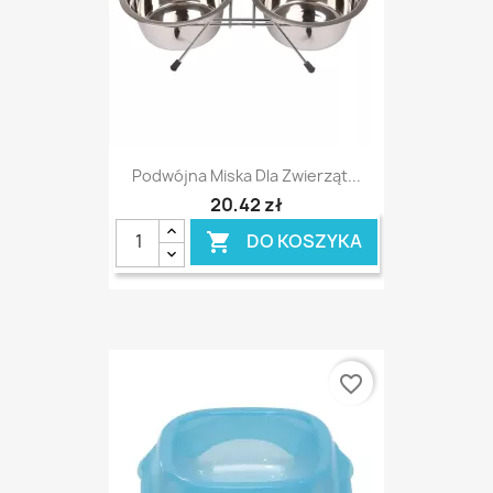
Podwójna Miska Dla Zwierząt...
20,42 zł
DO KOSZYKA

favorite_border