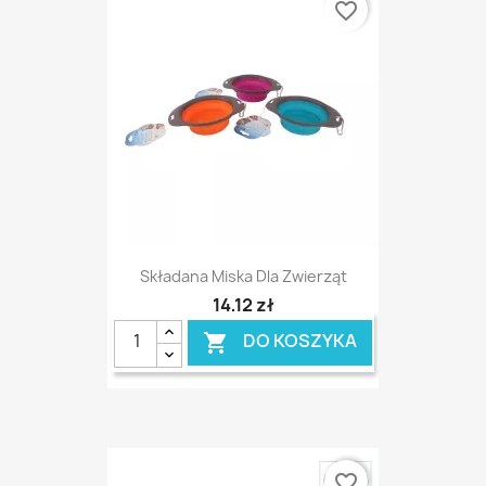
favorite_border
Składana Miska Dla Zwierząt
14,12 zł
DO KOSZYKA

favorite_border