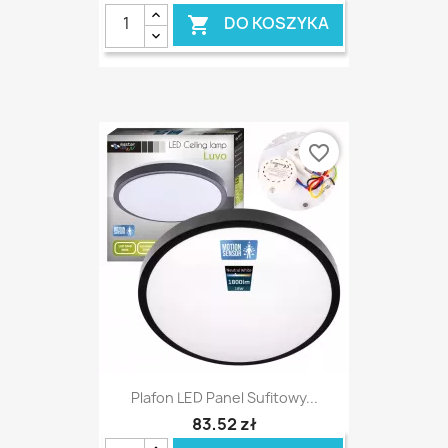
DO KOSZYKA

favorite_border
Plafon LED Panel Sufitowy...
83,52 zł