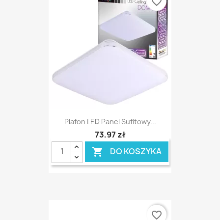
favorite_border
Plafon LED Panel Sufitowy...
73,97 zł
DO KOSZYKA

favorite_border