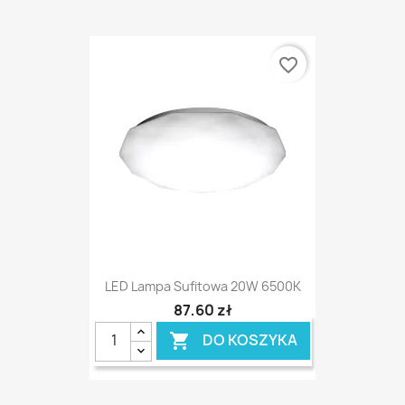
favorite_border
LED Lampa Sufitowa 20W 6500K
87,60 zł
DO KOSZYKA
