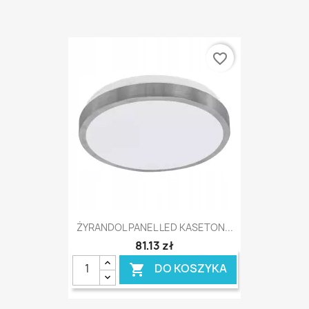
favorite_border
ŻYRANDOL PANEL LED KASETON...
81,13 zł
DO KOSZYKA
