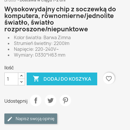
Brutto
Dostawa w ciągu 1-2 dni
Wysokowydajny chip z soczewką do
komputera, równomierne/jednolite
światło, światło
rozproszone/niepunktowe
Kolor światła: Barwa Zimna
Strumień świetlny: 2200lm
Napięcie: 220-240V~
Wymiary: D330*H63 mm
Ilość

favorite_border
DODAJ DO KOSZYKA
Udostępnij
Napisz swoją opinię