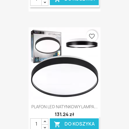
favorite_border
PLAFON LED NATYNKOWY LAMPA...
131,24 zł
DO KOSZYKA
