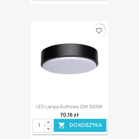
favorite_border
LED Lampa Sufitowa 12W 3000K
70,16 zł
DO KOSZYKA
