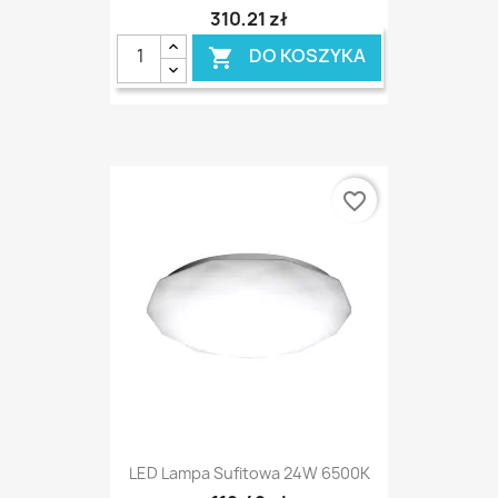
310,21 zł
DO KOSZYKA

favorite_border
LED Lampa Sufitowa 24W 6500K