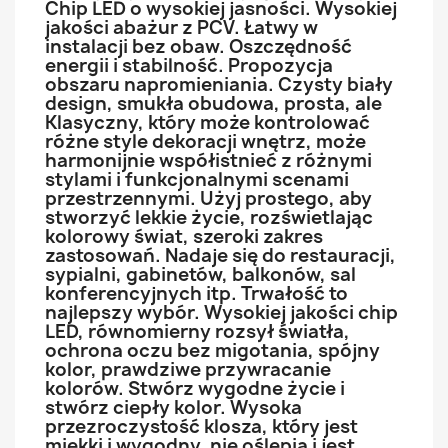
Chip LED o wysokiej jasności. Wysokiej
jakości abażur z PCV. Łatwy w
instalacji bez obaw. Oszczędność
energii i stabilność. Propozycja
obszaru napromieniania. Czysty biały
design, smukła obudowa, prosta, ale
Klasyczny, który może kontrolować
różne style dekoracji wnętrz, może
harmonijnie współistnieć z różnymi
stylami i funkcjonalnymi scenami
przestrzennymi. Użyj prostego, aby
stworzyć lekkie życie, rozświetlając
kolorowy świat, szeroki zakres
zastosowań. Nadaje się do restauracji,
sypialni, gabinetów, balkonów, sal
konferencyjnych itp. Trwałość to
najlepszy wybór. Wysokiej jakości chip
LED, równomierny rozsył światła,
ochrona oczu bez migotania, spójny
kolor, prawdziwe przywracanie
kolorów. Stwórz wygodne życie i
stwórz ciepły kolor. Wysoka
przezroczystość klosza, który jest
miękki i wygodny, nie oślepia i jest