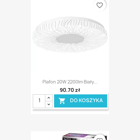
favorite_border
Plafon 20W 2200lm Biały...
90,70 zł
DO KOSZYKA
