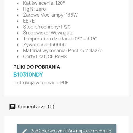
Kąt świecenia: 120°
Hg%: zero
Żarowe Moc lampy: 136W
EEI: E
Stopień ochrony: IP20
Środowisko: Wewnątrz
Temperatura działania: 0℃～30℃
Żywotność: 15000h
Materiał wykonania: Plastik / Żelazko
Certyfikat: CE,RoHS
PLIKI DO POBRANIA
B10310NDY
Instrukcja w formacie PDF
Komentarze (0)
Bądź pierwszym który napisze recenzję