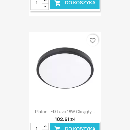
DO KOSZYKA

favorite_border
Plafon LED Luvo 18W Okrągły...
102,61 zł
DO KOSZYKA
