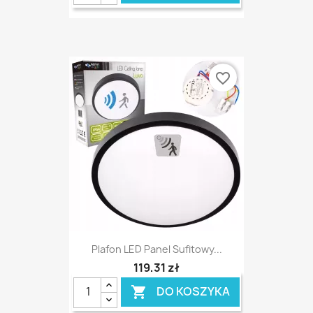
favorite_border
Plafon LED Panel Sufitowy...
119,31 zł
DO KOSZYKA
