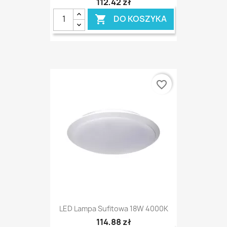
112,42 zł
DO KOSZYKA

favorite_border
LED Lampa Sufitowa 18W 4000K
114,88 zł