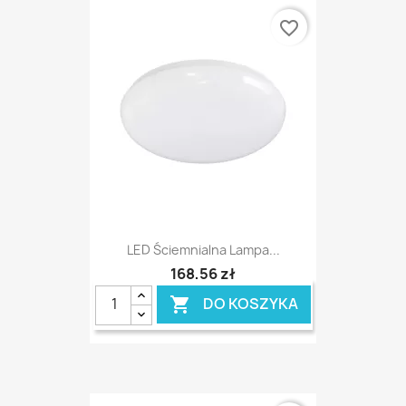
favorite_border
LED Ściemnialna Lampa...
168,56 zł
DO KOSZYKA
