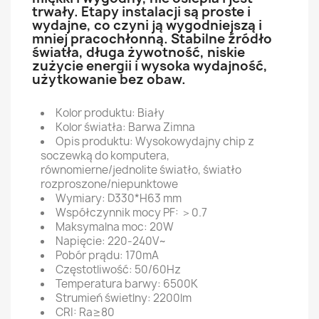
trwały. Etapy instalacji są proste i
wydajne, co czyni ją wygodniejszą i
mniej pracochłonną. Stabilne źródło
światła, długa żywotność, niskie
zużycie energii i wysoka wydajność,
użytkowanie bez obaw.
Kolor produktu: Biały
Kolor światła: Barwa Zimna
Opis produktu: Wysokowydajny chip z
soczewką do komputera,
równomierne/jednolite światło, światło
rozproszone/niepunktowe
Wymiary: D330*H63 mm
Współczynnik mocy PF: ＞0.7
Maksymalna moc: 20W
Napięcie: 220-240V~
Pobór prądu: 170mA
Częstotliwość: 50/60Hz
Temperatura barwy: 6500K
Strumień świetlny: 2200lm
CRI: Ra≥80